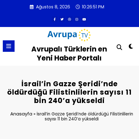
İçeriğe
Ağustos 8, 2026
10:26:52 PM
atla
Avrupalı Türklerin en
Yeni Haber Portalı
İsrail’in Gazze Şeridi’nde
öldürdüğü Filistinlilerin sayısı 11
bin 240’a yükseldi
Anasayfa
»
İsrail’in Gazze Şeridi’nde öldürdüğü Filistinlilerin
sayısı 11 bin 240’a yükseldi