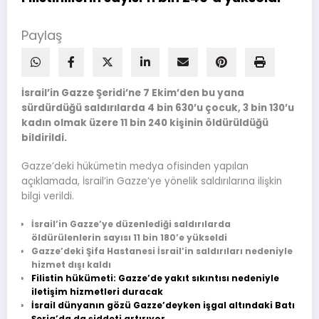
Paylaş
İsrail’in Gazze Şeridi’ne 7 Ekim’den bu yana
sürdürdüğü saldırılarda 4 bin 630’u çocuk, 3 bin 130’u
kadın olmak üzere 11 bin 240 kişinin öldürüldüğü
bildirildi.
Gazze’deki hükümetin medya ofisinden yapılan
açıklamada, İsrail’in Gazze’ye yönelik saldırılarına ilişkin
bilgi verildi.
İsrail’in Gazze’ye düzenlediği saldırılarda
öldürülenlerin sayısı 11 bin 180’e yükseldi
Gazze’deki Şifa Hastanesi İsrail’in saldırıları nedeniyle
hizmet dışı kaldı
Filistin hükümeti: Gazze’de yakıt sıkıntısı nedeniyle
iletişim hizmetleri duracak
İsrail dünyanın gözü Gazze’deyken işgal altındaki Batı
Şeria’da da şiddeti artırıyor