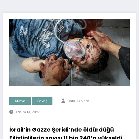
Dünya
Savaş
Onur Akpinar
Kasım 13, 2023
İsrail’in Gazze Şeridi’nde öldürdüğü
Filistinlilerin sayısı 11 bin 240’a yükseldi