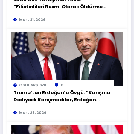
“Filistinlileri Resmi Olarak Öldürme
Yasası” mı?
Mart 31, 2026
Onur Akpinar
0
Trump’tan Erdoğan’a Övgü: “Karışma
Dediysek Karışmadılar, Erdoğan
Şahane Bir Lider!
Mart 28, 2026