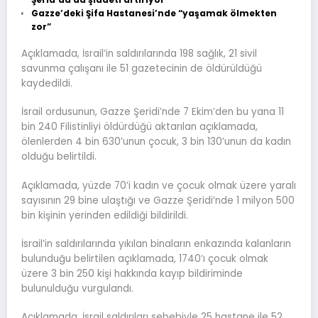
Gazze’deki Şifa Hastanesi’nde “yaşamak ölmekten
zor”
Açıklamada, İsrail’in saldırılarında 198 sağlık, 21 sivil
savunma çalışanı ile 51 gazetecinin de öldürüldüğü
kaydedildi.
İsrail ordusunun, Gazze Şeridi’nde 7 Ekim’den bu yana 11
bin 240 Filistinliyi öldürdüğü aktarılan açıklamada,
ölenlerden 4 bin 630’unun çocuk, 3 bin 130’unun da kadın
olduğu belirtildi.
Açıklamada, yüzde 70’i kadın ve çocuk olmak üzere yaralı
sayısının 29 bine ulaştığı ve Gazze Şeridi’nde 1 milyon 500
bin kişinin yerinden edildiği bildirildi.
İsrail’in saldırılarında yıkılan binaların enkazında kalanların
bulunduğu belirtilen açıklamada, 1740’ı çocuk olmak
üzere 3 bin 250 kişi hakkında kayıp bildiriminde
bulunulduğu vurgulandı.
Açıklamada, İsrail saldırıları sebebiyle 25 hastane ile 52