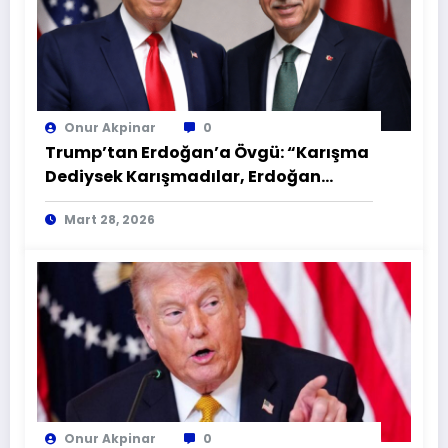
Onur Akpinar
0
Trump’tan Erdoğan’a Övgü: “Karışma
Dediysek Karışmadılar, Erdoğan
Şahane Bir Lider!
Mart 28, 2026
Onur Akpinar
0