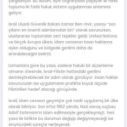
yargılanıyor. Bu durum, aynı coğrafyada yaşayan iki farklı
topluma iki farklı hukuk sistemi uygulanması anlamına
geliyor.
İsrail Ulusal Güvenlik Bakanı Itamar Ben-Gvir, yasayı “son
yılların en önemli adımlarından biri” olarak savunurken,
uluslararası toplumdan sert tepkiler geldi. United Nations
ve birçok Avrupa ülkesi, idam cezasının insan haklarına
aykırı olduğunu ve bölgede gerilimi daha da
artırabileceğini belirtti.
Uzmanlara göre bu yasa, sadece hukuki bir düzenleme
olmanın ötesinde, İsrail-Filistin hattındaki gerilimi
derinleştirebilecek bir adım olarak görülüyor. İnsan hakları
savunucuları ise uygulamanın pratikte büyük ölçüde
Filistinlileri hedef alacağı görüşünde.
İsrail, idam cezasını geçmişte çok nadir uygulamış bir ülke
olarak biliniyor. Son infaz 1962 yılında, Nazi savaş suçlusu
Adolf Eichmann’ın idam edilmesiyle gerçekleşmişti. Yeni
yasa ile birlikte bu durumun değişip değişmeyeceği ise
önümüzdeki süreçte netleşecek.