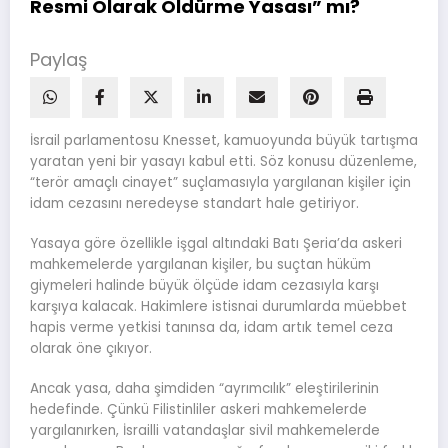
Resmi Olarak Öldürme Yasası” mı?
Paylaş
İsrail parlamentosu Knesset, kamuoyunda büyük tartışma
yaratan yeni bir yasayı kabul etti. Söz konusu düzenleme,
“terör amaçlı cinayet” suçlamasıyla yargılanan kişiler için
idam cezasını neredeyse standart hale getiriyor.
Yasaya göre özellikle işgal altındaki Batı Şeria’da askeri
mahkemelerde yargılanan kişiler, bu suçtan hüküm
giymeleri halinde büyük ölçüde idam cezasıyla karşı
karşıya kalacak. Hakimlere istisnai durumlarda müebbet
hapis verme yetkisi tanınsa da, idam artık temel ceza
olarak öne çıkıyor.
Ancak yasa, daha şimdiden “ayrımcılık” eleştirilerinin
hedefinde. Çünkü Filistinliler askeri mahkemelerde
yargılanırken, İsrailli vatandaşlar sivil mahkemelerde