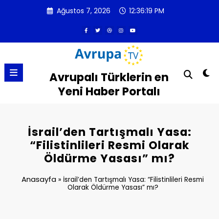
İçeriğe
Ağustos 7, 2026
12:36:20 PM
atla
Avrupalı Türklerin en
Yeni Haber Portalı
İsrail’den Tartışmalı Yasa:
“Filistinlileri Resmi Olarak
Öldürme Yasası” mı?
Anasayfa
»
İsrail’den Tartışmalı Yasa: “Filistinlileri Resmi
Olarak Öldürme Yasası” mı?