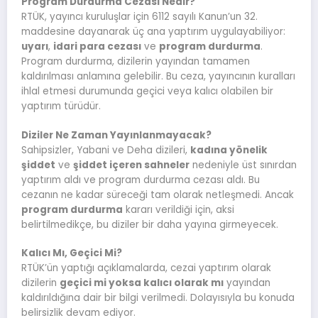
Program Durdurma Cezası Nedir?
RTÜK, yayıncı kuruluşlar için 6112 sayılı Kanun’un 32.
maddesine dayanarak üç ana yaptırım uygulayabiliyor:
uyarı
,
idari para cezası
ve
program durdurma
.
Program durdurma, dizilerin yayından tamamen
kaldırılması anlamına gelebilir. Bu ceza, yayıncının kuralları
ihlal etmesi durumunda geçici veya kalıcı olabilen bir
yaptırım türüdür.
Diziler Ne Zaman Yayınlanmayacak?
Sahipsizler, Yabani ve Deha dizileri,
kadına yönelik
şiddet
ve
şiddet içeren sahneler
nedeniyle üst sınırdan
yaptırım aldı ve program durdurma cezası aldı. Bu
cezanın ne kadar süreceği tam olarak netleşmedi. Ancak
program durdurma
kararı verildiği için, aksi
belirtilmedikçe, bu diziler bir daha yayına girmeyecek.
Kalıcı Mı, Geçici Mi?
RTÜK’ün yaptığı açıklamalarda, cezai yaptırım olarak
dizilerin
geçici mi yoksa kalıcı olarak mı
yayından
kaldırıldığına dair bir bilgi verilmedi. Dolayısıyla bu konuda
belirsizlik devam ediyor.