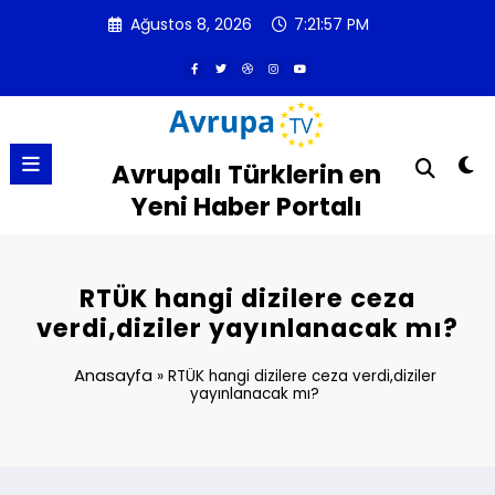
İçeriğe
Ağustos 8, 2026
7:21:58 PM
atla
Avrupalı Türklerin en
Yeni Haber Portalı
RTÜK hangi dizilere ceza
verdi,diziler yayınlanacak mı?
Anasayfa
»
RTÜK hangi dizilere ceza verdi,diziler
yayınlanacak mı?