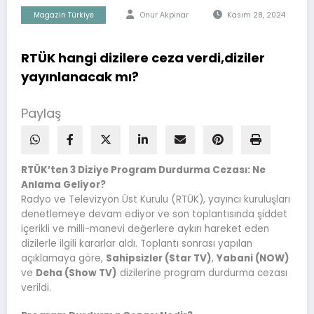
Magazin Türkiye
Onur Akpinar
Kasım 28, 2024
RTÜK hangi dizilere ceza verdi,diziler
yayınlanacak mı?
Paylaş
RTÜK’ten 3 Diziye Program Durdurma Cezası: Ne
Anlama Geliyor?
Radyo ve Televizyon Üst Kurulu (RTÜK), yayıncı kuruluşları
denetlemeye devam ediyor ve son toplantısında şiddet
içerikli ve milli-manevi değerlere aykırı hareket eden
dizilerle ilgili kararlar aldı. Toplantı sonrası yapılan
açıklamaya göre,
Sahipsizler (Star TV)
,
Yabani (NOW)
ve
Deha (Show TV)
dizilerine program durdurma cezası
verildi.