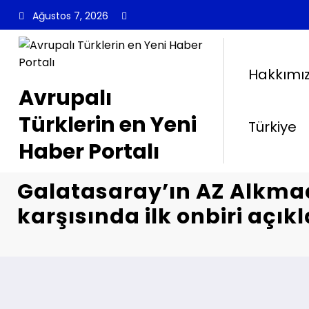
İçeriğe
Ağustos 7, 2026
atla
Hakkımı
Avrupalı
Türklerin en Yeni
Türkiye
Haber Portalı
Galatasaray’ın AZ Alkma
karşısında ilk onbiri açık