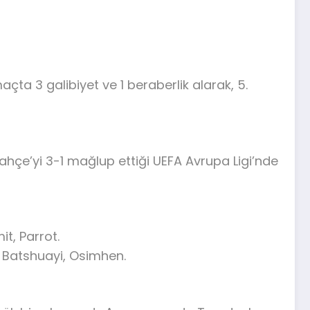
ta 3 galibiyet ve 1 beraberlik alarak, 5.
ahçe’yi 3-1 mağlup ettiği UEFA Avrupa Ligi’nde
t, Parrot.
, Batshuayi, Osimhen.