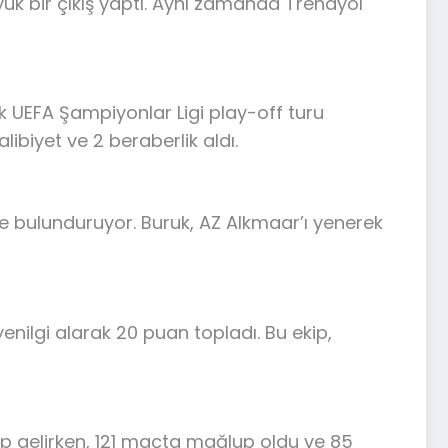
ük bir çıkış yaptı. Aynı zamanda Trendyol
 UEFA Şampiyonlar Ligi play-off turu
ibiyet ve 2 beraberlik aldı.
de bulunduruyor. Buruk, AZ Alkmaar’ı yenerek
enilgi alarak 20 puan topladı. Bu ekip,
lip gelirken, 121 maçta mağlup oldu ve 85