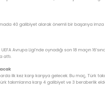
mada 40 galibiyet alarak önemli bir başarıya imza 
FA Avrupa Ligi’nde oynadığı son 18 maçın 16’sınd
 attı.
şacak
da ilk kez karşı karşıya gelecek. Bu maç, Türk tak
Türk takımlarına karşı 4 galibiyet ve 3 beraberlik elde