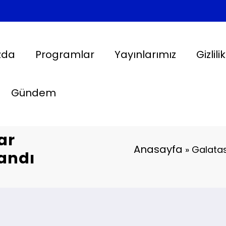
zda
Programlar
Yayınlarımız
Gizlili
Gündem
ar
Anasayfa
»
Galatas
landı