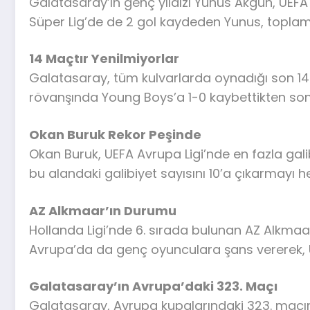
Galatasaray’ın genç yıldızı Yunus Akgün, UEFA
Süper Lig’de de 2 gol kaydeden Yunus, toplamd
14 Maçtır Yenilmiyorlar
Galatasaray, tüm kulvarlarda oynadığı son 14
rövanşında Young Boys’a 1-0 kaybettikten sonra
Okan Buruk Rekor Peşinde
Okan Buruk, UEFA Avrupa Ligi’nde en fazla gali
bu alandaki galibiyet sayısını 10’a çıkarmayı he
AZ Alkmaar’ın Durumu
Hollanda Ligi’nde 6. sırada bulunan AZ Alkmaar
Avrupa’da da genç oyunculara şans vererek, U
Galatasaray’ın Avrupa’daki 323. Maçı
Galatasaray, Avrupa kupalarındaki 323. maçına 