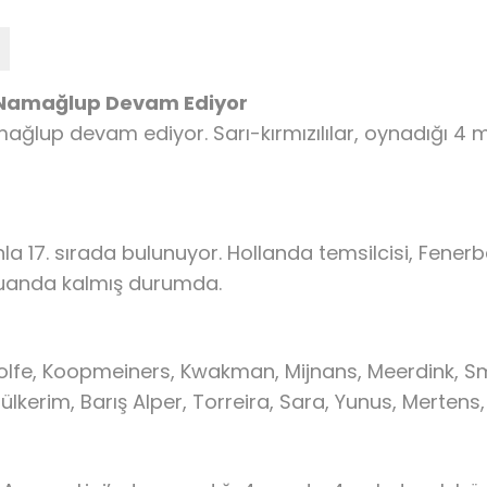
 Namağlup Devam Ediyor
lup devam ediyor. Sarı-kırmızılılar, oynadığı 4 maç
a 17. sırada bulunuyor. Hollanda temsilcisi, Fenerb
 puanda kalmış durumda.
lfe, Koopmeiners, Kwakman, Mijnans, Meerdink, Smi
lkerim, Barış Alper, Torreira, Sara, Yunus, Mertens