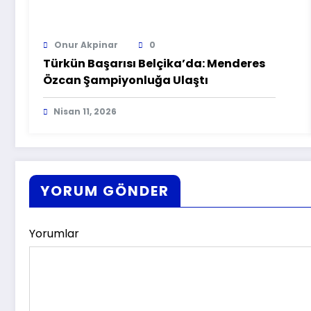
Onur Akpinar
0
Türkün Başarısı Belçika’da: Menderes
Özcan Şampiyonluğa Ulaştı
Nisan 11, 2026
YORUM GÖNDER
Yorumlar