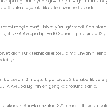
 Avrupa Ligi’nde oynadığı 4 maçta 4 gol atarak büy
a 6 gole ulaşarak dikkatleri üzerine topladı.
 resmi maçta mağlubiyet yüzü görmedi. Son olarak
, 4 UEFA Avrupa Ligi ve 10 Süper Lig maçında 12 gal
biyet alan Türk teknik direktörü olma unvanını elin
defliyor.
, bu sezon 13 maçta 6 galibiyet, 2 beraberlik ve 5 y
EFA Avrupa Ligi’nin en genç kadrosuna sahip.
çıkacak. Sarı-kırmızılılar, 322 maçın 116’sında ga