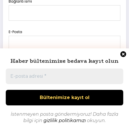
Bağlantı ismi
E-Posta
Haber bültenimize bedava kayıt olun
Daha sonraki yorumlarımda kullanılması için adım, e-posta
adresim ve site adresim bu tarayıcıya kaydedilsin.
İstenmeyen posta göndermiyoruz! Daha fazla
bilgi için
gizlilik politikamızı
okuyun.
Powered By Onur Akpınar | Powered By
SpiceThemes