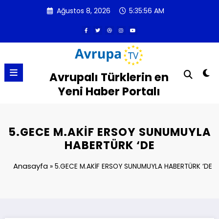
İçeriğe
Ağustos 8, 2026
5:35:57 AM
atla
Avrupalı Türklerin en
Yeni Haber Portalı
5.GECE M.AKİF ERSOY SUNUMUYLA
HABERTÜRK ‘DE
Anasayfa
»
5.GECE M.AKİF ERSOY SUNUMUYLA HABERTÜRK ‘DE