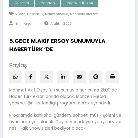
Gündem
Magazin
Magazin Türkiye
,
,
,
5.gece
Habertürk
Mahzenmedia
Mehmetakifersoy
Emir Keşan
Aralık 1, 2023
5.GECE M.AKİF ERSOY SUNUMUYLA
HABERTÜRK ‘DE
Paylaş
Mehmet Akif Ersoy ‘un sunumuyla her cuma 21:00’de
Haber Türk ekranlarında olacak. Mahzen Media
yapımcılığını üstlendiği program merak uyandırdı.
Programda kahkaha, gündem, sohbet, müzik şöleni ve
oyunlarda yer alacak. Deyim yerindeyse yepyeni yeni
nesil Talk Show sizleri bekliyor olacak.