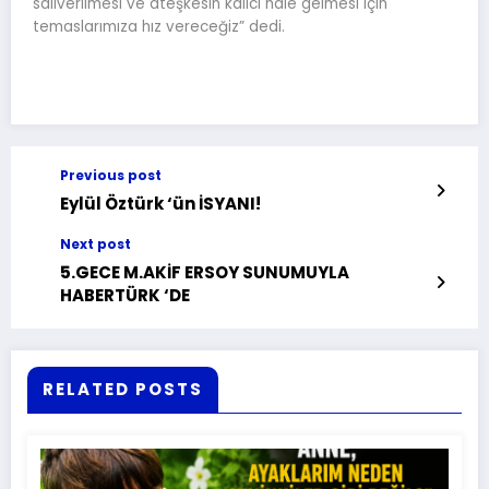
salıverilmesi ve ateşkesin kalıcı hale gelmesi için
temaslarımıza hız vereceğiz” dedi.
Previous post
Eylül Öztürk ‘ün İSYANI!
Next post
5.GECE M.AKİF ERSOY SUNUMUYLA
HABERTÜRK ‘DE
RELATED POSTS