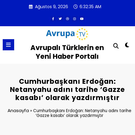
İçeriğe
Ağustos 9, 2026
6:32:35 AM
atla
Avrupalı Türklerin en
Yeni Haber Portalı
Cumhurbaşkanı Erdoğan:
Netanyahu adını tarihe ‘Gazze
kasabı’ olarak yazdırmıştır
Anasayfa
»
Cumhurbaşkanı Erdoğan: Netanyahu adını tarihe
‘Gazze kasabı’ olarak yazdırmıştır