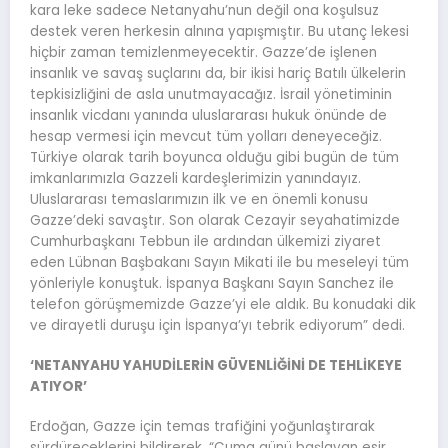
kara leke sadece Netanyahu’nun değil ona koşulsuz
destek veren herkesin alnına yapışmıştır. Bu utanç lekesi
hiçbir zaman temizlenmeyecektir. Gazze’de işlenen
insanlık ve savaş suçlarını da, bir ikisi hariç Batılı ülkelerin
tepkisizliğini de asla unutmayacağız. İsrail yönetiminin
insanlık vicdanı yanında uluslararası hukuk önünde de
hesap vermesi için mevcut tüm yolları deneyeceğiz.
Türkiye olarak tarih boyunca olduğu gibi bugün de tüm
imkanlarımızla Gazzeli kardeşlerimizin yanındayız.
Uluslararası temaslarımızın ilk ve en önemli konusu
Gazze’deki savaştır. Son olarak Cezayir seyahatimizde
Cumhurbaşkanı Tebbun ile ardından ülkemizi ziyaret
eden Lübnan Başbakanı Sayın Mikati ile bu meseleyi tüm
yönleriyle konuştuk. İspanya Başkanı Sayın Sanchez ile
telefon görüşmemizde Gazze’yi ele aldık. Bu konudaki dik
ve dirayetli duruşu için İspanya’yı tebrik ediyorum” dedi.
‘NETANYAHU YAHUDİLERİN GÜVENLİĞİNİ DE TEHLİKEYE
ATIYOR’
Erdoğan, Gazze için temas trafiğini yoğunlaştırarak
sürdüreceklerini bildirerek, “Cuma günü başlayan esir