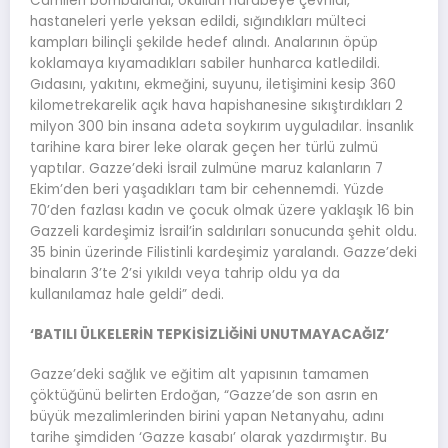
Camileri bombalandı, okulları harabeye çevrildi,
hastaneleri yerle yeksan edildi, sığındıkları mülteci
kampları bilinçli şekilde hedef alındı. Analarının öpüp
koklamaya kıyamadıkları sabiler hunharca katledildi.
Gıdasını, yakıtını, ekmeğini, suyunu, iletişimini kesip 360
kilometrekarelik açık hava hapishanesine sıkıştırdıkları 2
milyon 300 bin insana adeta soykırım uyguladılar. İnsanlık
tarihine kara birer leke olarak geçen her türlü zulmü
yaptılar. Gazze’deki İsrail zulmüne maruz kalanların 7
Ekim’den beri yaşadıkları tam bir cehennemdi. Yüzde
70’den fazlası kadın ve çocuk olmak üzere yaklaşık 16 bin
Gazzeli kardeşimiz İsrail’in saldırıları sonucunda şehit oldu.
35 binin üzerinde Filistinli kardeşimiz yaralandı. Gazze’deki
binaların 3’te 2’si yıkıldı veya tahrip oldu ya da
kullanılamaz hale geldi” dedi.
‘BATILI ÜLKELERİN TEPKİSİZLİĞİNİ UNUTMAYACAĞIZ’
Gazze’deki sağlık ve eğitim alt yapısının tamamen
çöktüğünü belirten Erdoğan, “Gazze’de son asrın en
büyük mezalimlerinden birini yapan Netanyahu, adını
tarihe şimdiden ‘Gazze kasabı’ olarak yazdırmıştır. Bu