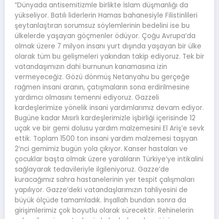
“Dünyada antisemitizmle birlikte İslam düşmanlığı da
yükseliyor. Batılı liderlerin Hamas bahanesiyle Filistinlileri
şeytanlaştıran sorumsuz söylemlerinin bedelini ise bu
ülkelerde yaşayan göçmenler ödüyor. Çoğu Avrupa’da
olmak üzere 7 milyon insanı yurt dışında yaşayan bir ülke
olarak tüm bu gelişmeleri yakından takip ediyoruz. Tek bir
vatandaşımızın dahi burnunun kanamasına izin
vermeyeceğiz. Gözü dönmüş Netanyahu bu gerçeğe
rağmen insani aranın, çatışmaların sona erdirilmesine
yardımcı olmasını temenni ediyoruz. Gazzeli
kardeşlerimize yönelik insani yardımlarımız devam ediyor.
Bugüne kadar Mısırlı kardeşlerimizle işbirliği içerisinde 12
uçak ve bir gemi dolusu yardım malzemesini El Ariş’e sevk
ettik. Toplam 1500 ton insani yardım malzemesi taşıyan
2’nci gemimiz bugün yola çıkıyor. Kanser hastaları ve
çocuklar başta olmak üzere yaralıların Türkiye’ye intikalini
sağlayarak tedavileriyle ilgileniyoruz. Gazze’de
kuracağımız sahra hastanelerinin yer tespit çalışmaları
yapılıyor. Gazze’deki vatandaşlarımızın tahliyesini de
büyük ölçüde tamamladık. İnşallah bundan sonra da
girişimlerimiz çok boyutlu olarak sürecektir. Rehinelerin