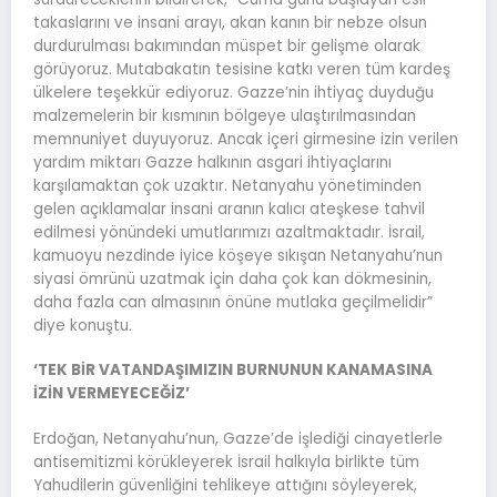
takaslarını ve insani arayı, akan kanın bir nebze olsun
durdurulması bakımından müspet bir gelişme olarak
görüyoruz. Mutabakatın tesisine katkı veren tüm kardeş
ülkelere teşekkür ediyoruz. Gazze’nin ihtiyaç duyduğu
malzemelerin bir kısmının bölgeye ulaştırılmasından
memnuniyet duyuyoruz. Ancak içeri girmesine izin verilen
yardım miktarı Gazze halkının asgari ihtiyaçlarını
karşılamaktan çok uzaktır. Netanyahu yönetiminden
gelen açıklamalar insani aranın kalıcı ateşkese tahvil
edilmesi yönündeki umutlarımızı azaltmaktadır. İsrail,
kamuoyu nezdinde iyice köşeye sıkışan Netanyahu’nun
siyasi ömrünü uzatmak için daha çok kan dökmesinin,
daha fazla can almasının önüne mutlaka geçilmelidir”
diye konuştu.
‘TEK BİR VATANDAŞIMIZIN BURNUNUN KANAMASINA
İZİN VERMEYECEĞİZ’
Erdoğan, Netanyahu’nun, Gazze’de işlediği cinayetlerle
antisemitizmi körükleyerek İsrail halkıyla birlikte tüm
Yahudilerin güvenliğini tehlikeye attığını söyleyerek,