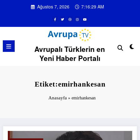
İçeriğe
Ağustos 7, 2026
7:16:29 AM
atla
Avrupalı Türklerin en
Yeni Haber Portalı
Etiket:emirhankesan
Anasayfa
»
emirhankesan
Yağmura dayanabilecek mi yüreğin?