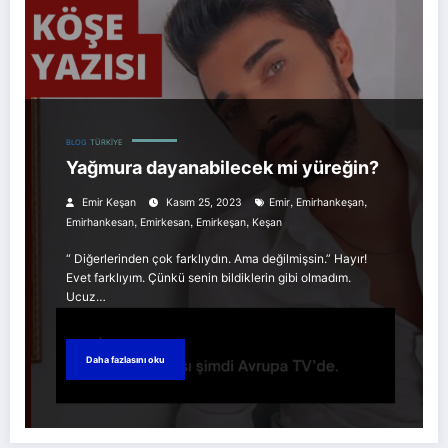
BLOG
TÜRKIYE
Yağmura dayanabilecek mi yüreğin?
,
,
Emir Keşan
Kasım 25, 2023
Emir
Emirhankeşan
,
,
,
Emirhankesan
Emirkesan
Emirkeşan
Keşan
“ Diğerlerinden çok farklıydın. Ama değilmişsin.” Hayır!
Evet farklıyım. Çünkü senin bildiklerin gibi olmadım.
Ucuz…
Daha fazlasını oku