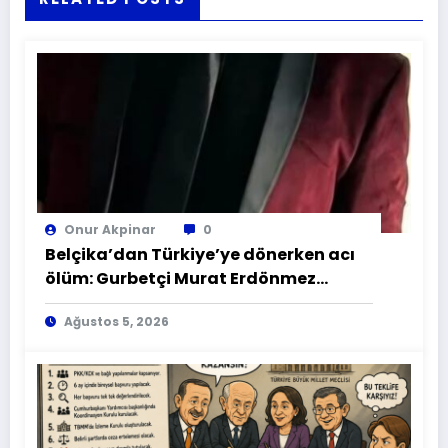
Onur Akpinar
0
Belçika’dan Türkiye’ye dönerken acı
ölüm: Gurbetçi Murat Erdönmez
Sırbistan’da hayatını kaybetti
Ağustos 5, 2026