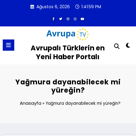
İçeriğe
Ağustos 6, 2026
1:41:59 PM
atla
Avrupalı Türklerin en
Yeni Haber Portalı
Yağmura dayanabilecek mi
yüreğin?
Anasayfa
»
Yağmura dayanabilecek mi yüreğin?