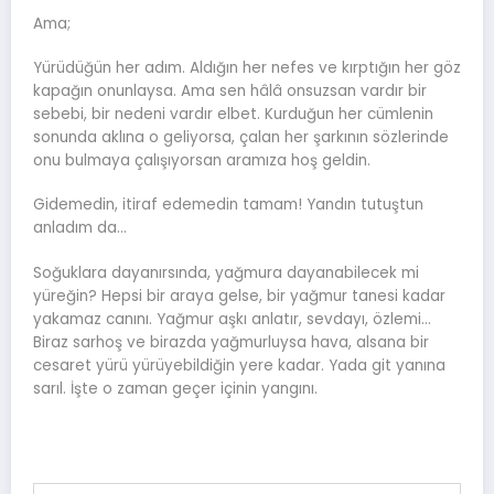
Ama;
Yürüdüğün her adım. Aldığın her nefes ve kırptığın her göz
kapağın onunlaysa. Ama sen hâlâ onsuzsan vardır bir
sebebi, bir nedeni vardır elbet. Kurduğun her cümlenin
sonunda aklına o geliyorsa, çalan her şarkının sözlerinde
onu bulmaya çalışıyorsan aramıza hoş geldin.
Gidemedin, itiraf edemedin tamam! Yandın tutuştun
anladım da…
Soğuklara dayanırsında, yağmura dayanabilecek mi
yüreğin? Hepsi bir araya gelse, bir yağmur tanesi kadar
yakamaz canını. Yağmur aşkı anlatır, sevdayı, özlemi…
Biraz sarhoş ve birazda yağmurluysa hava, alsana bir
cesaret yürü yürüyebildiğin yere kadar. Yada git yanına
sarıl. İşte o zaman geçer içinin yangını.