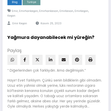
Blog
Türkiye
,
,
,
,
,
Emir
Emirhankeşan
Emirhankesan
Emirkesan
Emirkeşan
Keşan
Emir Keşan
Kasım 25, 2023
Yağmura dayanabilecek mi yüreğin?
Paylaş
“ Diğerlerinden çok farklıydın. Ama değilmişsin.”
Hayır! Evet farklıyım. Çünkü senin bildiklerin gibi olmadım.
Ucuz etin yahnisi olmak yerine, lüks restoranın ızgara
köftesinin kenarına konulan çiçekli sunum kadar değerli
ve kaliteli yaşadım. O tabağı ucuz ortamlara sokarsan
farklı gelmez, aksine abes olur. Her şey yerinde güzeldir.
Öyle olmalıydı. Herkes yakıştığı yerde kalmalıydı…