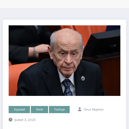
Siyaset
Terör
Türkiye
Onur Akpinar
Şubat 3, 2026