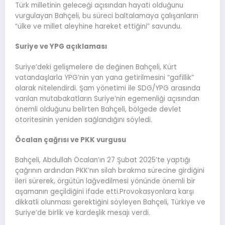
Türk milletinin geleceği açısından hayati olduğunu
vurgulayan Bahçeli, bu süreci baltalamaya çalışanların
“ülke ve millet aleyhine hareket ettiğini” savundu.
Suriye ve YPG açıklaması
Suriye’deki gelişmelere de değinen Bahçeli, Kürt
vatandaşlarla YPG’nin yan yana getirilmesini “gafillik”
olarak nitelendirdi. Şam yönetimi ile SDG/YPG arasında
varılan mutabakatların Suriye’nin egemenliği açısından
önemli olduğunu belirten Bahçeli, bölgede devlet
otoritesinin yeniden sağlandığını söyledi.
Öcalan çağrısı ve PKK vurgusu
Bahçeli, Abdullah Öcalan’ın 27 Şubat 2025’te yaptığı
çağrının ardından PKK’nın silah bırakma sürecine girdiğini
ileri sürerek, örgütün lağvedilmesi yönünde önemli bir
aşamanın geçildiğini ifade etti.Provokasyonlara karşı
dikkatli olunması gerektiğini söyleyen Bahçeli, Türkiye ve
Suriye’de birlik ve kardeşlik mesajı verdi.