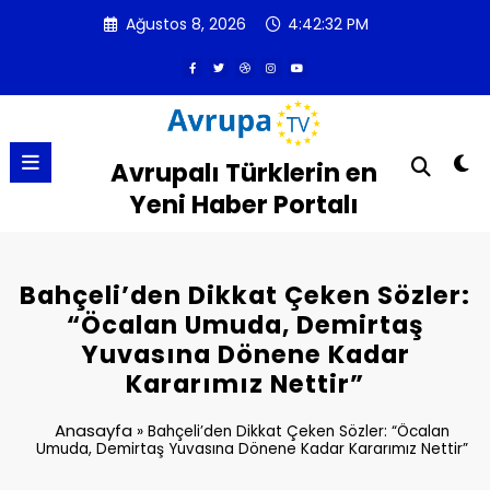
İçeriğe
Ağustos 8, 2026
4:42:33 PM
atla
Avrupalı Türklerin en
Yeni Haber Portalı
Bahçeli’den Dikkat Çeken Sözler:
“Öcalan Umuda, Demirtaş
Yuvasına Dönene Kadar
Kararımız Nettir”
Anasayfa
»
Bahçeli’den Dikkat Çeken Sözler: “Öcalan
Umuda, Demirtaş Yuvasına Dönene Kadar Kararımız Nettir”