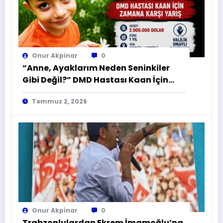
Onur Akpinar
0
“Anne, Ayaklarım Neden Seninkiler
Gibi Değil?” DMD Hastası Kaan İçin
Zamana Karşı Yarış
Temmuz 2, 2026
Onur Akpinar
0
Trabzonlulardan Ekrem İmamoğlu’na