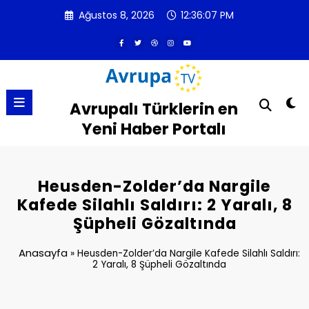
İçeriğe
Ağustos 8, 2026
12:36:07 PM
atla
Avrupalı Türklerin en
Yeni Haber Portalı
Heusden-Zolder’da Nargile
Kafede Silahlı Saldırı: 2 Yaralı, 8
Şüpheli Gözaltında
Anasayfa
»
Heusden-Zolder’da Nargile Kafede Silahlı Saldırı:
2 Yaralı, 8 Şüpheli Gözaltında