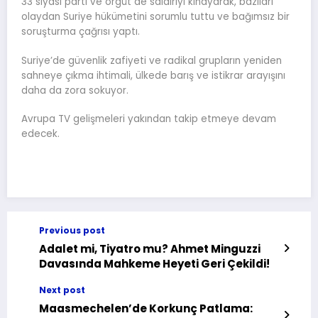
33 siyasi parti ve örgüt de saldırıyı kınayarak, bazıları
olaydan Suriye hükümetini sorumlu tuttu ve bağımsız bir
soruşturma çağrısı yaptı.
Suriye’de güvenlik zafiyeti ve radikal grupların yeniden
sahneye çıkma ihtimali, ülkede barış ve istikrar arayışını
daha da zora sokuyor.
Avrupa TV gelişmeleri yakından takip etmeye devam
edecek.
Previous post
Adalet mi, Tiyatro mu? Ahmet Minguzzi
Davasında Mahkeme Heyeti Geri Çekildi!
Next post
Maasmechelen’de Korkunç Patlama: