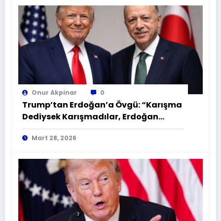
Onur Akpinar
0
Trump’tan Erdoğan’a Övgü: “Karışma
Dediysek Karışmadılar, Erdoğan
Şahane Bir Lider!
Mart 28, 2026