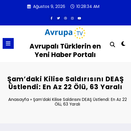
İçeriğe
Ağustos 9, 2026
10:28:35 AM
atla
Avrupalı Türklerin en
Yeni Haber Portalı
Şam’daki Kilise Saldırısını DEAŞ
Üstlendi: En Az 22 Ölü, 63 Yaralı
Anasayfa
»
Şam’daki Kilise Saldırısını DEAŞ Üstlendi: En Az 22
Ölü, 63 Yaralı