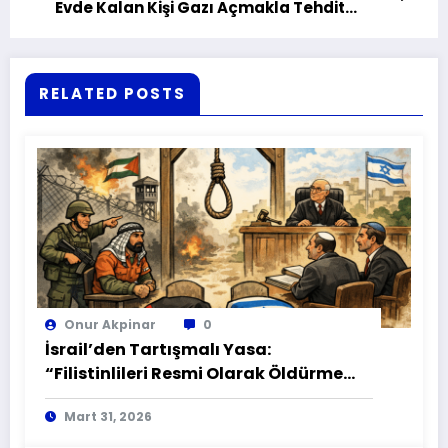
Evde Kalan Kişi Gazı Açmakla Tehdit
Etmiş!
RELATED POSTS
Onur Akpinar
0
İsrail’den Tartışmalı Yasa:
“Filistinlileri Resmi Olarak Öldürme
Yasası” mı?
Mart 31, 2026