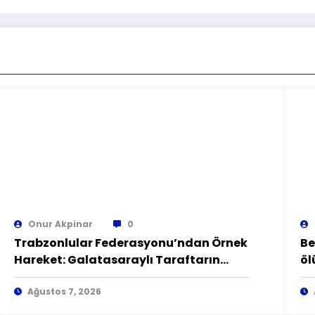
Onur Akpinar
0
Trabzonlular Federasyonu’ndan Örnek
Be
Hareket: Galatasaraylı Taraftarın
öl
Gönlü Alındı
Sı
Ağustos 7, 2026