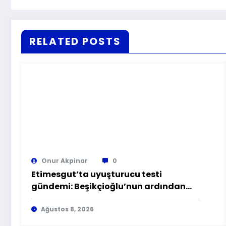
RELATED POSTS
Onur Akpinar
0
Etimesgut’ta uyuşturucu testi
gündemi: Beşikçioğlu’nun ardından
yardımcısında da sonuç pozitif
Ağustos 8, 2026