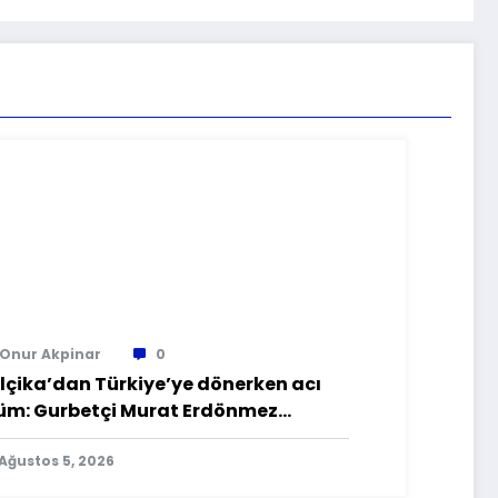
Onur Akpinar
0
lçika’dan Türkiye’ye dönerken acı
üm: Gurbetçi Murat Erdönmez
rbistan’da hayatını kaybetti
Ağustos 5, 2026