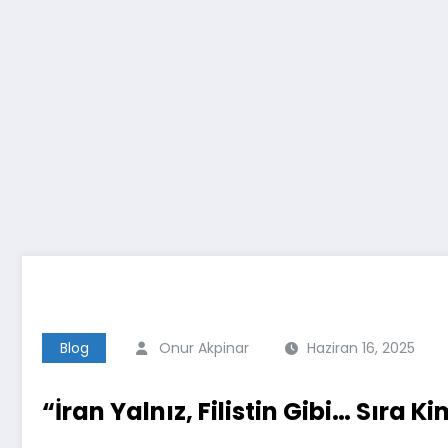
Blog
Onur Akpinar
Haziran 16, 2025
“İran Yalnız, Filistin Gibi… Sıra K