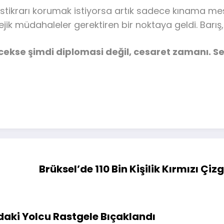
istikrarı korumak istiyorsa artık sadece kınama mes
tratejik müdahaleler gerektiren bir noktaya geldi. B
kse şimdi diplomasi değil, cesaret zamanı. Sess
Brüksel’de 110 Bin Kişilik Kırmızı Çi
daki Yolcu Rastgele Bıçaklandı