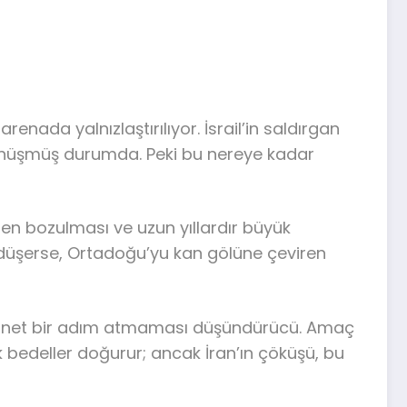
renada yalnızlaştırılıyor. İsrail’in saldırgan
dönüşmüş durumda. Peki bu nereye kadar
en bozulması ve uzun yıllardır büyük
n düşerse, Ortadoğu’yu kan gölüne çeviren
âlâ net bir adım atmaması düşündürücü. Amaç
bedeller doğurur; ancak İran’ın çöküşü, bu