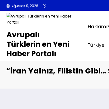
İçeriğe
Ağustos 9, 2026
atla
Hakkımı
Avrupalı
Türklerin en Yeni
Türkiye
Haber Portalı
“İran Yalnız, Filistin Gibi