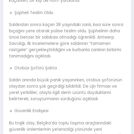
kaçarken, bir kişi de hafif yaralandı.
🔹 Şüpheli Teslim Oldu
Saldırıdan sonra kaçan 38 yaşındaki zanlı, kısa süre sonra
bıçağını yere atarak polise teslim oldu. Şüphelinin daha
önce benzer bir sabıkası olmadığı öğrenildi. Antwerp
Savcılığı, ilk incelemelere göre saldırının “tamamen
rastgele” gerçekleştirildiğini ve kurbanla zanlının birbirini
tanımadığını açıkladı.
🔹 Otobüs Şoförü Şokta
Saldırı anında büyük panik yaşanırken, otobüs şoförünün
olaydan sonra şok geçirdiği bildirildi. De Lijn firması ve
yerel yetkililer, olayla ilgili derin üzüntü duyduklarını
belirterek, soruşturmanın sürdüğünü açıkladı.
🔹 Güvenlik Endişesi
Bu trajik olay, Belçika’da toplu taşıma araçlarındaki
güvenlik önlemlerinin yetersizliği yönünde yeni