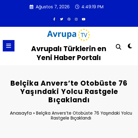
İçeriğe
Ağustos 7, 2026
4:49:19 PM
atla
Avrupalı Türklerin en
Yeni Haber Portalı
Belçika Anvers’te Otobüste 76
Yaşındaki Yolcu Rastgele
Bıçaklandı
Anasayfa
»
Belçika Anvers’te Otobüste 76 Yaşındaki Yolcu
Rastgele Bıçaklandı