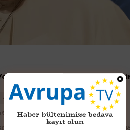
Yeni Papa Ne Zaman Seçilecek ve Sür
 Seçimi İçin Süreç Başladı”
Haber bültenimize bedava
kayıt olun
isan 2025 tarihinde 88 yaşında hayatını kaybetti. S