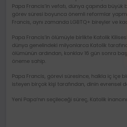
Papa Francis’in vefatı, dünya çapında büyük bir
görev süresi boyunca önemli reformlar yapmıştı.
Francis, aynı zamanda LGBTQ+ bireyler ve kadın
Papa Francis’in ölümüyle birlikte Katolik Kilise
dünya genelindeki milyonlarca Katolik tarafınd
ölümünün ardından, konklav 16 gün sonra başlam
öneme sahip.
Papa Francis, görevi süresince, halkla iç içe b
isteyen birçok kişi tarafından, dinin evrensel 
Yeni Papa’nın seçileceği süreç, Katolik inancını 