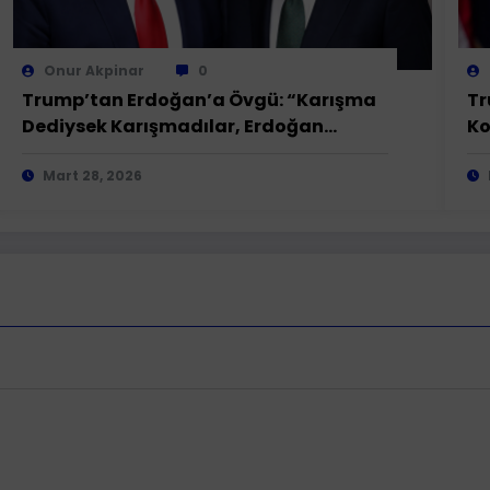
Onur Akpinar
0
Trump’tan Erdoğan’a Övgü: “Karışma
Tr
Dediysek Karışmadılar, Erdoğan
Ko
Şahane Bir Lider!
Mart 28, 2026