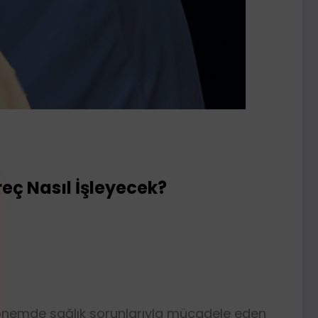
eç Nasıl İşleyecek?
on dönemde sağlık sorunlarıyla mücadele eden