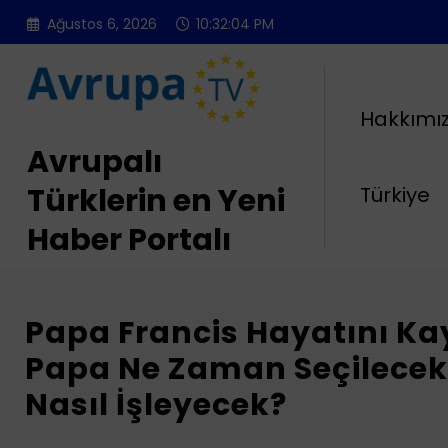
İçeriğe
Ağustos 6, 2026
10:32:05 PM
atla
Hakkımı
Avrupalı
Türklerin en Yeni
Türkiye
Haber Portalı
Papa Francis Hayatını Kay
Papa Ne Zaman Seçilecek
Nasıl İşleyecek?