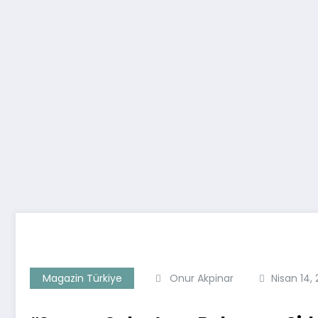
Magazin Türkiye
Onur Akpinar
Nisan 14,