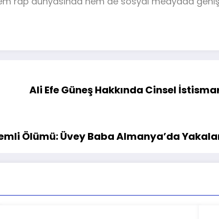
 hem rap dünyasında hem de sosyal medyada geniş b
Ali Efe Güneş Hakkında Cinsel İstismar
izemli Ölümü: Üvey Baba Almanya’da Yakala