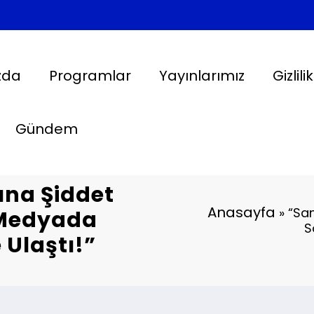
zda
Programlar
Yayınlarımız
Gizlili
Gündem
ına Şiddet
Anasayfa
»
“Sa
 Medyada
S
 Ulaştı!”