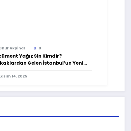
Onur Akpinar
0
cüment Yağız Sin Kimdir?
kaklardan Gelen İstanbul’un Yeni
si
Kasım 14, 2025