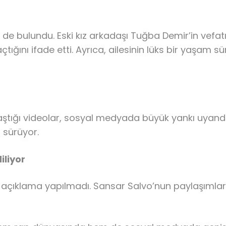
e de bulundu. Eski kız arkadaşı Tuğba Demir’in vefatı
açtığını ifade etti. Ayrıca, ailesinin lüks bir yaşam
ığı videolar, sosyal medyada büyük yankı uyandırdı. 
r sürüyor.
iliyor
 bir açıklama yapılmadı. Sansar Salvo’nun paylaşımlar