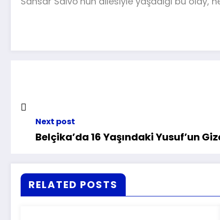
Sansar Salvo’nun ailesiyle yaşadığı bu olay,
Next post
Belçika’da 16 Yaşındaki Yusuf’un G
RELATED POSTS