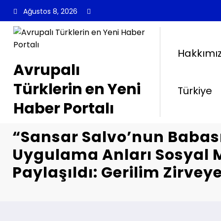
İçeriğe
Ağustos 8, 2026
atla
Hakkımı
Avrupalı
Türklerin en Yeni
Türkiye
Haber Portalı
“Sansar Salvo’nun Babas
Uygulama Anları Sosyal
Paylaşıldı: Gerilim Zirveye