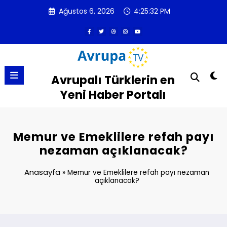
İçeriğe
Ağustos 6, 2026
4:25:32 PM
atla
Avrupalı Türklerin en
Yeni Haber Portalı
Memur ve Emeklilere refah payı
nezaman açıklanacak?
Anasayfa
»
Memur ve Emeklilere refah payı nezaman
açıklanacak?