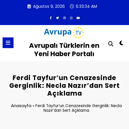
İçeriğe
Ağustos 9, 2026
6:33:34 AM
atla
Avrupalı Türklerin en
Yeni Haber Portalı
Ferdi Tayfur’un Cenazesinde
Gerginlik: Necla Nazır’dan Sert
Açıklama
Anasayfa
»
Ferdi Tayfur’un Cenazesinde Gerginlik: Necla
Nazır’dan Sert Açıklama