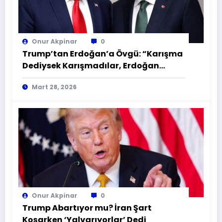
Onur Akpinar
0
Trump’tan Erdoğan’a Övgü: “Karışma
Dediysek Karışmadılar, Erdoğan
Şahane Bir Lider!
Mart 28, 2026
Onur Akpinar
0
Trump Abartıyor mu? İran Şart
Koşarken ‘Yalvarıyorlar’ Dedi