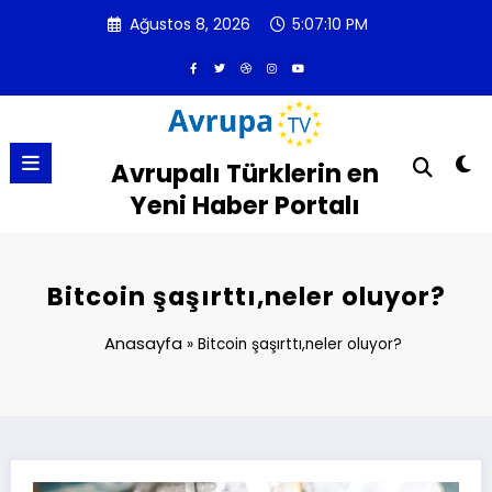
İçeriğe
Ağustos 8, 2026
5:07:11 PM
atla
Avrupalı Türklerin en
Yeni Haber Portalı
Bitcoin şaşırttı,neler oluyor?
Anasayfa
»
Bitcoin şaşırttı,neler oluyor?