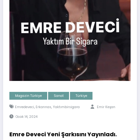
Magazin Türkiye
Sanat
Türkiye
,
,
Emredeveci
Erkannas
Yaktımbirsigara
Emir Keşan
Ocak 14, 2024
Emre Deveci Yeni Şarkısını Yayınladı.