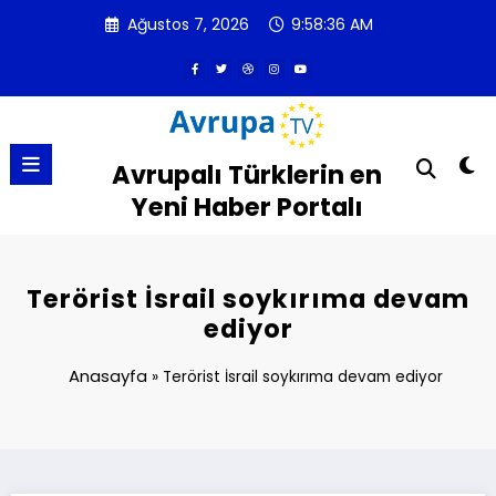
İçeriğe
Ağustos 7, 2026
9:58:37 AM
atla
Avrupalı Türklerin en
Yeni Haber Portalı
Terörist İsrail soykırıma devam
ediyor
Anasayfa
»
Terörist İsrail soykırıma devam ediyor