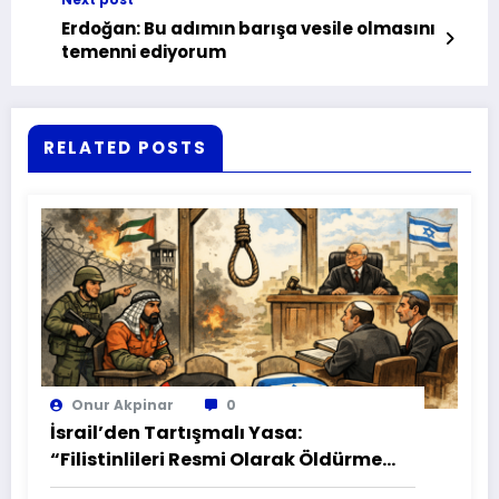
Erdoğan: Bu adımın barışa vesile olmasını
temenni ediyorum
RELATED POSTS
Onur Akpinar
0
İsrail’den Tartışmalı Yasa:
“Filistinlileri Resmi Olarak Öldürme
Yasası” mı?