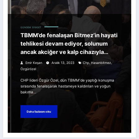
GÜNDEM
SIYASET
TBMM’de fenalaşan Bitmez’in hayati
tehlikesi devam ediyor, solunum
ancak akciğer ve kalp cihazıyla
sağlanıyor
,
,
Emir Keşan
Aralık 13, 2023
Chp
Hasanbitmez
Özgürözel
CHP lideri Özgür Özel, dün TBMM'de yaptığı konuşma
sırasında fenalaşarak hastaneye kaldırılan ve yoğun
bakıma…
Daha fazlasını oku