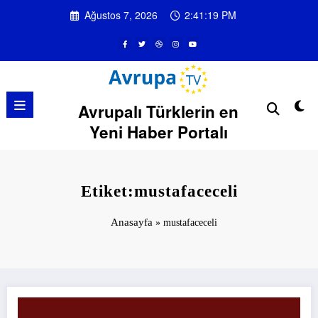
İçeriğe
Ağustos 7, 2026
2:41:19 PM
atla
Avrupalı Türklerin en
Yeni Haber Portalı
Etiket:mustafaceceli
Anasayfa
»
mustafaceceli
Seda Sayan yeni projeye hazırlanıyor.