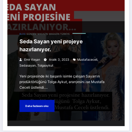
BLOG
GÜNDEM
MAGAZIN
MAGAZIN TÜRKIYE
Seda Sayan yeni projeye
hazırlanıyor.
,
Emir Keşan
Aralık 3, 2023
Mustafaceceli
,
Sedasayan
Tolgaaykut
Yeni projesinde iki başarılı isimle çalışan Sayan’ın
prodüktörlüğünü Tolga Aykut, aranjesini ise Mustafa
Ceceli üstlendi.…
Daha fazlasını oku