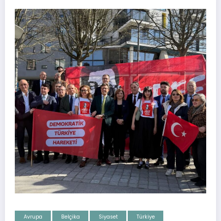
Avrupa
Belçika
Siyaset
Türkiye