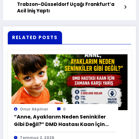
Trabzon–Düsseldorf Uçağı Frankfurt’a
Acil İniş Yaptı
RELATED POSTS
Onur Akpinar
0
“Anne, Ayaklarım Neden Seninkiler
Gibi Değil?” DMD Hastası Kaan İçin
Zamana Karşı Yarış
Temmuz 2, 2026