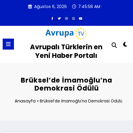
İçeriğe
Ağustos 6, 2026
7:45:58 AM
atla
Avrupalı Türklerin en
Yeni Haber Portalı
Brüksel’de İmamoğlu’na
Demokrasi Ödülü
Anasayfa
»
Brüksel’de İmamoğlu’na Demokrasi Ödülü