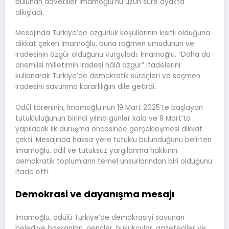
bulunan davetliler İmamoğlu’nu uzun süre ayakta
alkışladı.
Mesajında Türkiye’de özgürlük koşullarının kısıtlı olduğuna
dikkat çeken İmamoğlu, buna rağmen umudunun ve
iradesinin özgür olduğunu vurguladı. İmamoğlu, “Daha da
önemlisi milletimin iradesi hâlâ özgür” ifadelerini
kullanarak Türkiye’de demokratik süreçleri ve seçmen
iradesini savunma kararlılığını dile getirdi.
Ödül töreninin, İmamoğlu’nun 19 Mart 2025’te başlayan
tutukluluğunun birinci yılına günler kala ve 9 Mart’ta
yapılacak ilk duruşma öncesinde gerçekleşmesi dikkat
çekti. Mesajında haksız yere tutuklu bulunduğunu belirten
İmamoğlu, adil ve tutuksuz yargılanma hakkının
demokratik toplumların temel unsurlarından biri olduğunu
ifade etti.
Demokrasi ve dayanışma mesajı
İmamoğlu, ödülü Türkiye’de demokrasiyi savunan
belediye başkanları, gençler, hukukçular, gazeteciler ve