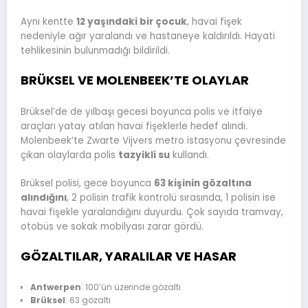
Aynı kentte
12 yaşındaki bir çocuk
, havai fişek
nedeniyle ağır yaralandı ve hastaneye kaldırıldı. Hayati
tehlikesinin bulunmadığı bildirildi.
BRÜKSEL VE MOLENBEEK’TE OLAYLAR
Brüksel’de de yılbaşı gecesi boyunca polis ve itfaiye
araçları yatay atılan havai fişeklerle hedef alındı.
Molenbeek’te Zwarte Vijvers metro istasyonu çevresinde
çıkan olaylarda polis
tazyikli su
kullandı.
Brüksel polisi, gece boyunca
63 kişinin gözaltına
alındığını
, 2 polisin trafik kontrolü sırasında, 1 polisin ise
havai fişekle yaralandığını duyurdu. Çok sayıda tramvay,
otobüs ve sokak mobilyası zarar gördü.
GÖZALTILAR, YARALILAR VE HASAR
Antwerpen
: 100’ün üzerinde gözaltı
Brüksel
: 63 gözaltı