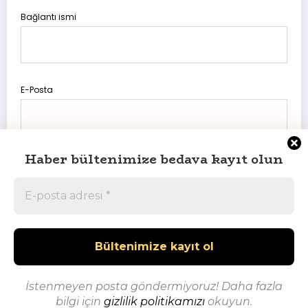
Bağlantı ismi
E-Posta
Haber bültenimize bedava kayıt olun
Daha sonraki yorumlarımda kullanılması için adım, e-posta
adresim ve site adresim bu tarayıcıya kaydedilsin.
İstenmeyen posta göndermiyoruz! Daha fazla
bilgi için
gizlilik politikamızı
okuyun.
Powered By Onur Akpınar | Powered By
SpiceThemes