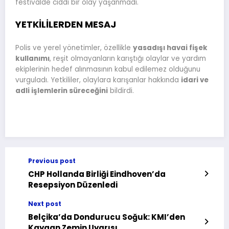
festivalde ciddi bir olay yaşanmadı.
YETKİLİLERDEN MESAJ
Polis ve yerel yönetimler, özellikle
yasadışı havai fişek
kullanımı
, reşit olmayanların karıştığı olaylar ve yardım
ekiplerinin hedef alınmasının kabul edilemez olduğunu
vurguladı. Yetkililer, olaylara karışanlar hakkında
idari ve
adli işlemlerin süreceğini
bildirdi.
Previous post
CHP Hollanda Birliği Eindhoven’da
Resepsiyon Düzenledi
Next post
Belçika’da Dondurucu Soğuk: KMI’den
Kaygan Zemin Uyarısı