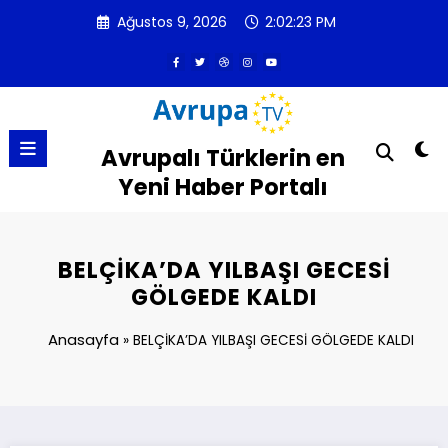
İçeriğe
Ağustos 9, 2026
2:02:23 PM
atla
Avrupalı Türklerin en
Yeni Haber Portalı
BELÇİKA’DA YILBAŞI GECESİ
GÖLGEDE KALDI
Anasayfa
»
BELÇİKA’DA YILBAŞI GECESİ GÖLGEDE KALDI