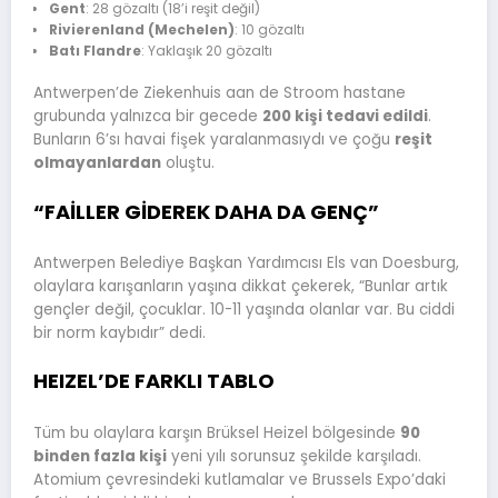
Gent
: 28 gözaltı (18’i reşit değil)
Rivierenland (Mechelen)
: 10 gözaltı
Batı Flandre
: Yaklaşık 20 gözaltı
Antwerpen’de Ziekenhuis aan de Stroom hastane
grubunda yalnızca bir gecede
200 kişi tedavi edildi
.
Bunların 6’sı havai fişek yaralanmasıydı ve çoğu
reşit
olmayanlardan
oluştu.
“FAİLLER GİDEREK DAHA DA GENÇ”
Antwerpen Belediye Başkan Yardımcısı Els van Doesburg,
olaylara karışanların yaşına dikkat çekerek, “Bunlar artık
gençler değil, çocuklar. 10-11 yaşında olanlar var. Bu ciddi
bir norm kaybıdır” dedi.
HEIZEL’DE FARKLI TABLO
Tüm bu olaylara karşın Brüksel Heizel bölgesinde
90
binden fazla kişi
yeni yılı sorunsuz şekilde karşıladı.
Atomium çevresindeki kutlamalar ve Brussels Expo’daki