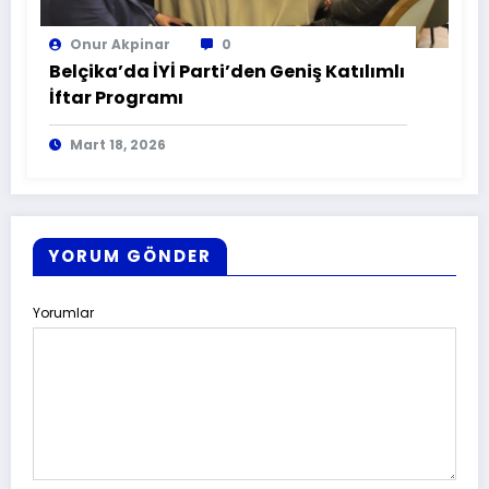
Onur Akpinar
0
Belçika’da İYİ Parti’den Geniş Katılımlı
İftar Programı
Mart 18, 2026
YORUM GÖNDER
Yorumlar