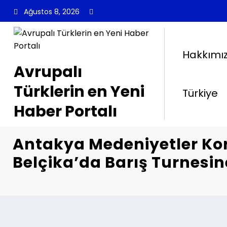
İçeriğe
Ağustos 8, 2026
atla
Hakkımı
Avrupalı
Türklerin en Yeni
Türkiye
Haber Portalı
Antakya Medeniyetler Ko
Belçika’da Barış Turnesin