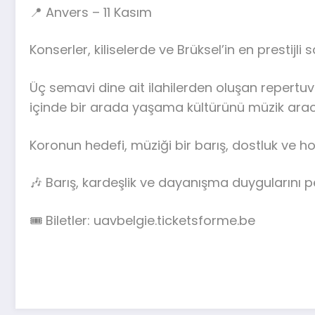
📍 Anvers – 11 Kasım
Konserler, kiliselerde ve Brüksel’in en prestijl
Üç semavi dine ait ilahilerden oluşan repertuva
içinde bir arada yaşama kültürünü müzik aracı
Koronun hedefi, müziği bir barış, dostluk ve h
🎶 Barış, kardeşlik ve dayanışma duygularını p
🎟️ Biletler: uavbelgie.ticketsforme.be