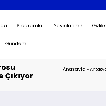
zda
Programlar
Yayınlarımız
Gizlili
Gündem
rosu
Anasayfa
»
Antakya
e Çıkıyor