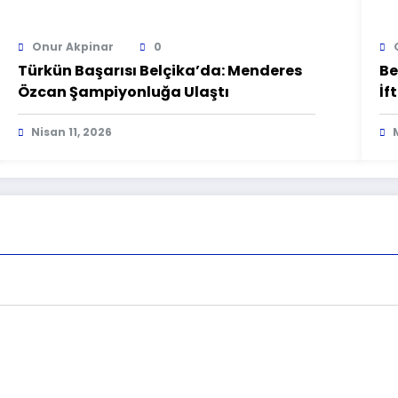
Onur Akpinar
0
Türkün Başarısı Belçika’da: Menderes
Be
Özcan Şampiyonluğa Ulaştı
İf
Nisan 11, 2026