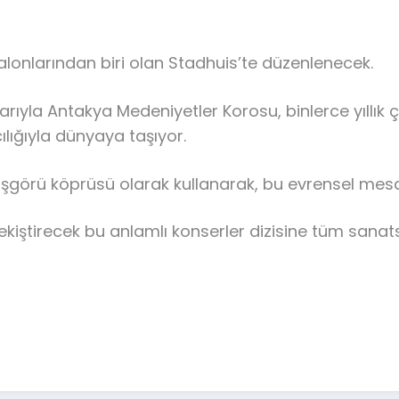
i salonlarından biri olan Stadhuis’te düzenlenecek.
rıyla Antakya Medeniyetler Korosu, binlerce yıllık ç
lığıyla dünyaya taşıyor.
oşgörü köprüsü olarak kullanarak, bu evrensel mesaj
ekiştirecek bu anlamlı konserler dizisine tüm sanats