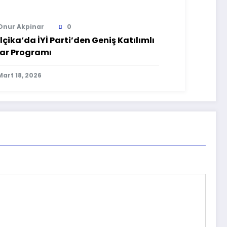
Onur Akpinar
0
lçika’da İYİ Parti’den Geniş Katılımlı
tar Programı
Mart 18, 2026