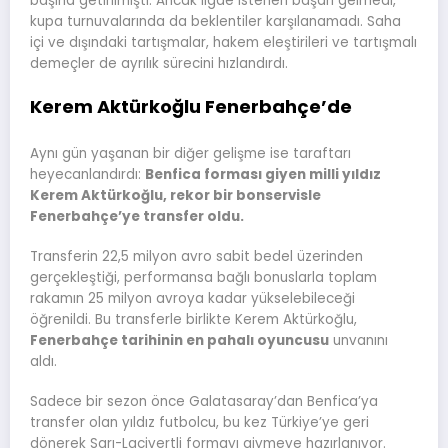
başına getirilmişti. Ancak ligde istenen başarı gelmedi,
kupa turnuvalarında da beklentiler karşılanamadı. Saha
içi ve dışındaki tartışmalar, hakem eleştirileri ve tartışmalı
demeçler de ayrılık sürecini hızlandırdı.
Kerem Aktürkoğlu Fenerbahçe’de
Aynı gün yaşanan bir diğer gelişme ise taraftarı
heyecanlandırdı:
Benfica forması giyen milli yıldız
Kerem Aktürkoğlu, rekor bir bonservisle
Fenerbahçe’ye transfer oldu.
Transferin 22,5 milyon avro sabit bedel üzerinden
gerçekleştiği, performansa bağlı bonuslarla toplam
rakamın 25 milyon avroya kadar yükselebileceği
öğrenildi. Bu transferle birlikte Kerem Aktürkoğlu,
Fenerbahçe tarihinin en pahalı oyuncusu
unvanını
aldı.
Sadece bir sezon önce Galatasaray’dan Benfica’ya
transfer olan yıldız futbolcu, bu kez Türkiye’ye geri
dönerek Sarı-Lacivertli formayı giymeye hazırlanıyor.