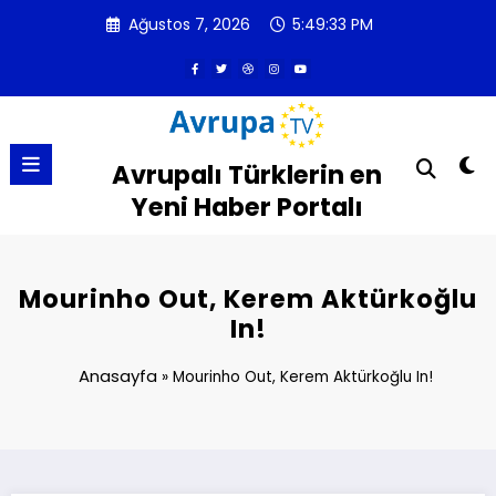
İçeriğe
Ağustos 7, 2026
5:49:33 PM
atla
Avrupalı Türklerin en
Yeni Haber Portalı
Mourinho Out, Kerem Aktürkoğlu
In!
Anasayfa
»
Mourinho Out, Kerem Aktürkoğlu In!