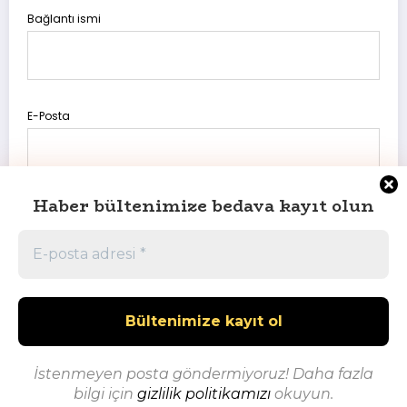
Bağlantı ismi
E-Posta
Haber bültenimize bedava kayıt olun
Daha sonraki yorumlarımda kullanılması için adım, e-posta
adresim ve site adresim bu tarayıcıya kaydedilsin.
İstenmeyen posta göndermiyoruz! Daha fazla
bilgi için
gizlilik politikamızı
okuyun.
Powered By Onur Akpınar | Powered By
SpiceThemes