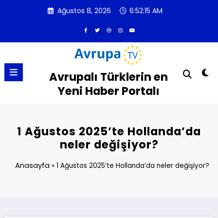
İçeriğe
Ağustos 8, 2026
6:52:15 AM
atla
Avrupalı Türklerin en
Yeni Haber Portalı
1 Ağustos 2025’te Hollanda’da
neler değişiyor?
Anasayfa
»
1 Ağustos 2025’te Hollanda’da neler değişiyor?