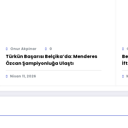
Onur Akpinar
0
Türkün Başarısı Belçika’da: Menderes
Be
Özcan Şampiyonluğa Ulaştı
İf
Nisan 11, 2026