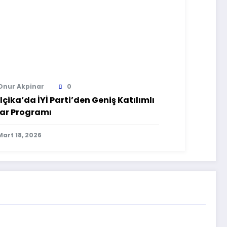
Onur Akpinar
0
lçika’da İYİ Parti’den Geniş Katılımlı
tar Programı
Mart 18, 2026