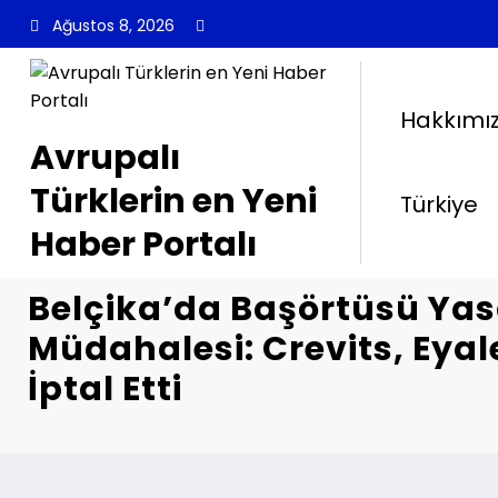
İçeriğe
Ağustos 8, 2026
atla
Hakkımı
Avrupalı
Türklerin en Yeni
Türkiye
Haber Portalı
Belçika’da Başörtüsü Ya
Müdahalesi: Crevits, Eyal
İptal Etti