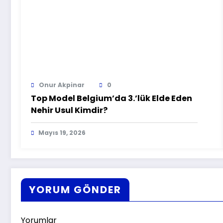
Onur Akpinar
0
Top Model Belgium’da 3.’lük Elde Eden
Nehir Usul Kimdir?
Mayıs 19, 2026
YORUM GÖNDER
Yorumlar