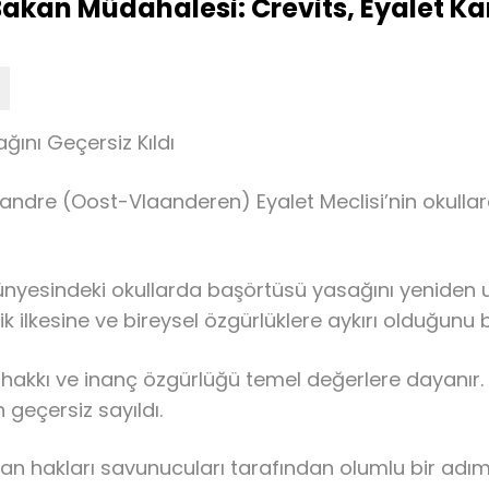
kan Müdahalesi: Crevits, Eyalet Karar
ını Geçersiz Kıldı
Flandre (Oost-Vlaanderen) Eyalet Meclisi’nin okullar
 bünyesindeki okullarda başörtüsü yasağını yenide
k ilkesine ve bireysel özgürlüklere aykırı olduğunu 
hakkı ve inanç özgürlüğü temel değerlere dayanır. H
geçersiz sayıldı.
an hakları savunucuları tarafından olumlu bir adı