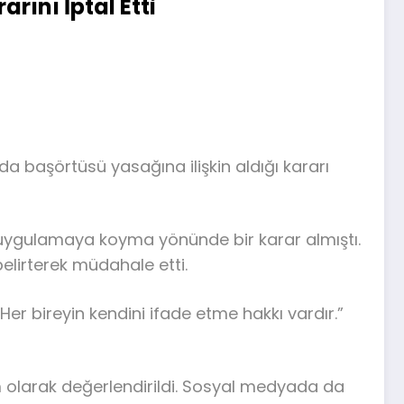
ını İptal Etti
da başörtüsü yasağına ilişkin aldığı kararı
n uygulamaya koyma yönünde bir karar almıştı.
belirterek müdahale etti.
er bireyin kendini ifade etme hakkı vardır.”
m olarak değerlendirildi. Sosyal medyada da