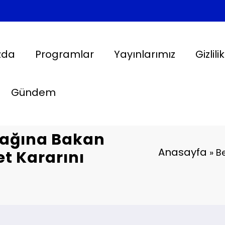
zda
Programlar
Yayınlarımız
Gizlili
Gündem
sağına Bakan
Anasayfa
»
B
et Kararını