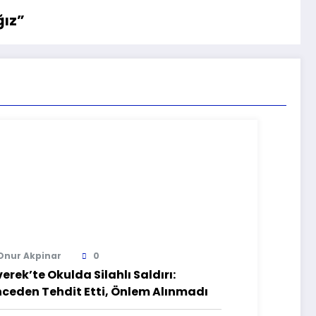
ğız”
Onur Akpinar
0
verek’te Okulda Silahlı Saldırı:
ceden Tehdit Etti, Önlem Alınmadı