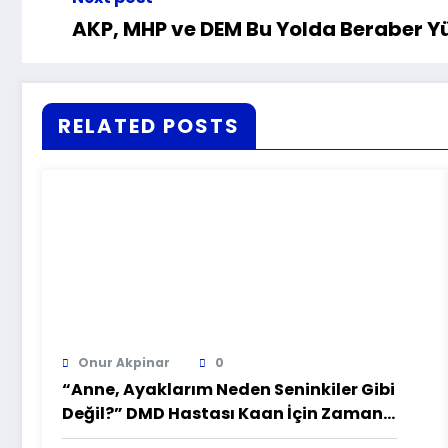
AKP, MHP ve DEM Bu Yolda Beraber Y
RELATED POSTS
Onur Akpinar
0
“Anne, Ayaklarım Neden Seninkiler Gibi
Değil?” DMD Hastası Kaan İçin Zamana
Karşı Yarış