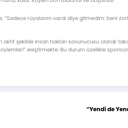
e maruz kaldı. Köyleri bombalandı ve boşaltıldı.”
e, “Sadece rüyalarım vardı diye gitmedim; beni zor
 aktif şekilde insan hakları savunucusu olarak takdi
öylemleri” eleştirmekte. Bu durum özellikle sponsorl
“Yendi de Yen