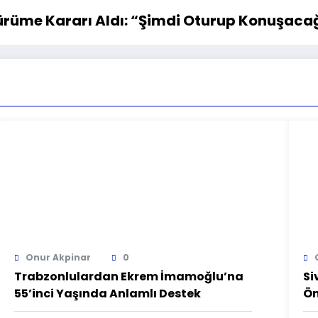
ürüme Kararı Aldı: “Şimdi Oturup Konuşaca
Onur Akpinar
0
Trabzonlulardan Ekrem İmamoğlu’na
Si
55’inci Yaşında Anlamlı Destek
Ön