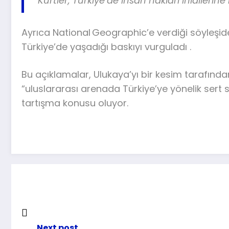
“Kürtler, Türkiye’de insan hakları ihlallerin
Ayrıca National Geographic’e verdiği söyleşid
Türkiye’de yaşadığı baskıyı vurguladı .
Bu açıklamalar, Ulukaya’yı bir kesim tarafından
“uluslararası arenada Türkiye’ye yönelik sert s
tartışma konusu oluyor.
Next post