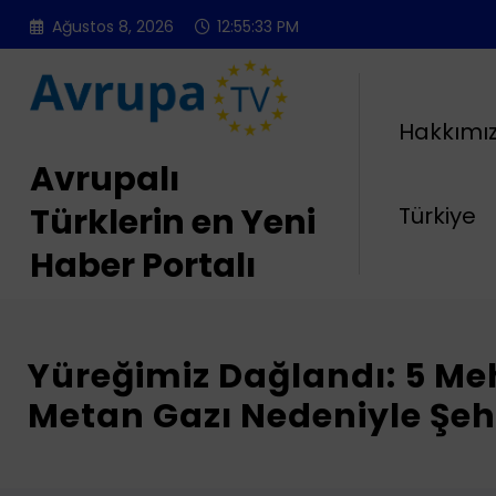
İçeriğe
Ağustos 8, 2026
12:55:35 PM
atla
Hakkımı
Avrupalı
Türklerin en Yeni
Türkiye
Haber Portalı
Yüreğimiz Dağlandı: 5 M
Metan Gazı Nedeniyle Şeh