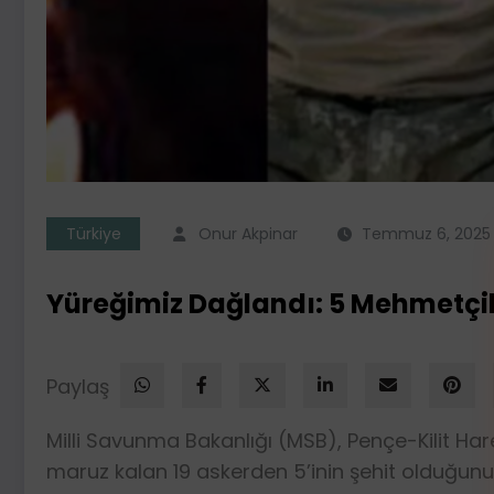
Türkiye
Onur Akpinar
Temmuz 6, 2025
Yüreğimiz Dağlandı: 5 Mehmetçik
Paylaş
Milli Savunma Bakanlığı (MSB), Pençe-Kilit H
maruz kalan 19 askerden 5’inin şehit olduğun