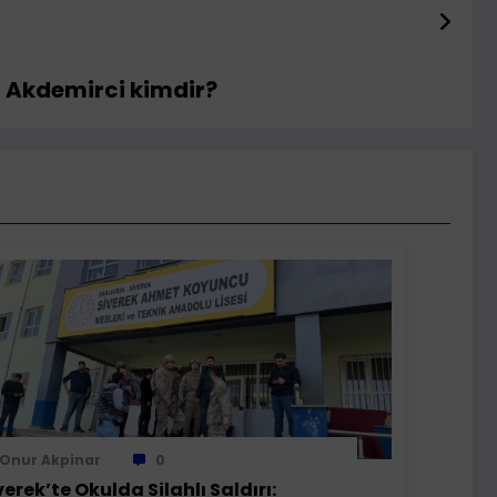
n Akdemirci kimdir?
Onur Akpinar
0
verek’te Okulda Silahlı Saldırı: