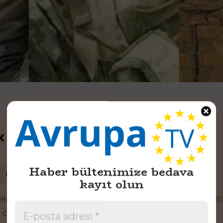
 Metan Gazı Nedeniyle Şehit Oldu
Haber bültenimize bedava
kayıt olun
arekât bölgesinde yürütülen arama-tarama faaliye
u duyurdu.