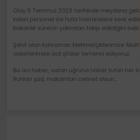
Olay 5 Temmuz 2025 tarihinde meydana geldi.
kalan personel ise hızla hastanelere sevk ediler
bakanlık sürecin yakından takip edildiğini belirt
Şehit olan kahraman Mehmetçiklerimize Allah’ta
askerlerimize acil şifalar temenni ediyoruz.
Bu acı haber, vatan uğruna nöbet tutan her bir
Ruhları şad, makamları cennet olsun…