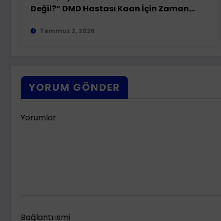
Değil?” DMD Hastası Kaan İçin Zamana
Karşı Yarış
Temmuz 2, 2026
YORUM GÖNDER
Yorumlar
Bağlantı ismi