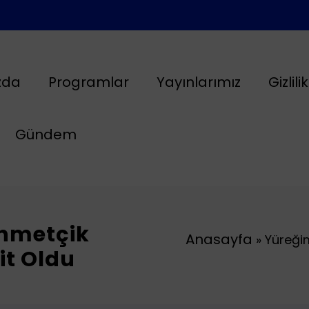
zda
Programlar
Yayınlarımız
Gizlili
Gündem
ehmetçik
Anasayfa
»
Yüreği
it Oldu