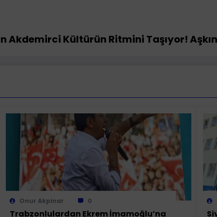
ın Akdemirci Kültürün Ritmini Taşıyor! Aşkı
Onur Akpinar
0
Trabzonlulardan Ekrem İmamoğlu’na
Si