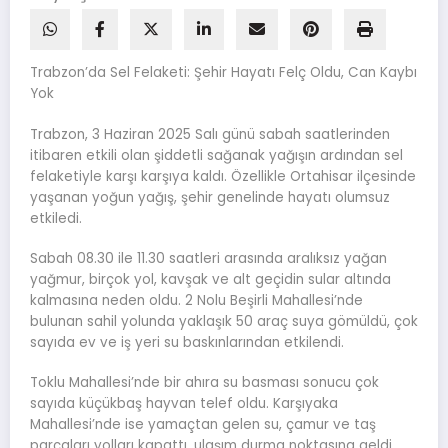
Trabzon’da Sel Felaketi: Şehir Hayatı Felç Oldu, Can Kaybı
Yok
Trabzon, 3 Haziran 2025 Salı günü sabah saatlerinden
itibaren etkili olan şiddetli sağanak yağışın ardından sel
felaketiyle karşı karşıya kaldı. Özellikle Ortahisar ilçesinde
yaşanan yoğun yağış, şehir genelinde hayatı olumsuz
etkiledi.
Sabah 08.30 ile 11.30 saatleri arasında aralıksız yağan
yağmur, birçok yol, kavşak ve alt geçidin sular altında
kalmasına neden oldu. 2 Nolu Beşirli Mahallesi’nde
bulunan sahil yolunda yaklaşık 50 araç suya gömüldü, çok
sayıda ev ve iş yeri su baskınlarından etkilendi.
Toklu Mahallesi’nde bir ahıra su basması sonucu çok
sayıda küçükbaş hayvan telef oldu. Karşıyaka
Mahallesi’nde ise yamaçtan gelen su, çamur ve taş
parçaları yolları kapattı, ulaşım durma noktasına geldi.