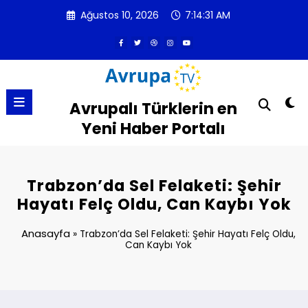
İçeriğe
Ağustos 10, 2026
7:14:32 AM
atla
Avrupalı Türklerin en
Yeni Haber Portalı
Trabzon’da Sel Felaketi: Şehir
Hayatı Felç Oldu, Can Kaybı Yok
Anasayfa
»
Trabzon’da Sel Felaketi: Şehir Hayatı Felç Oldu,
Can Kaybı Yok