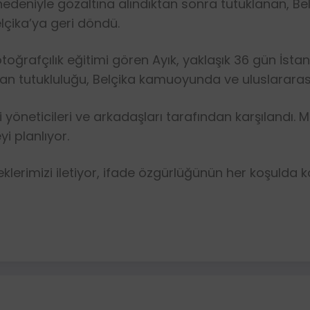
viz nedeniyle gözaltına alındıktan sonra tutuklanan, 
elçika’ya geri döndü.
oğrafçılık eğitimi gören Ayık, yaklaşık 36 gün İsta
an tutukluluğu, Belçika kamuoyunda ve uluslararas
i yöneticileri ve arkadaşları tarafından karşılandı
i planlıyor.
eklerimizi iletiyor, ifade özgürlüğünün her koşulda 