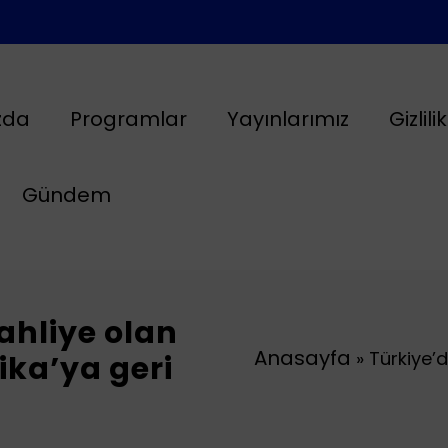
zda
Programlar
Yayınlarımız
Gizlili
Gündem
ahliye olan
Anasayfa
»
Türkiye’d
çika’ya geri