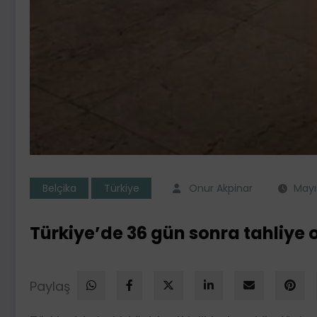
Belçika
Türkiye
Onur Akpinar
Mayı
Türkiye’de 36 gün sonra tahliye o
Paylaş