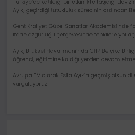
Türkiye’de katıldığı bir etkinlikte taşıdığı dö
Ayık, geçirdiği tutukluluk sürecinin ardından B
Gent Kraliyet Güzel Sanatlar Akademisi’nde fot
ifade özgürlüğü çerçevesinde tepkilere yol aç
Ayık, Brüksel Havalimanı’nda CHP Belçika Birliğ
öğrenci, eğitimine kaldığı yerden devam etmey
Avrupa TV olarak Esila Ayık’a geçmiş olsun dil
vurguluyoruz.