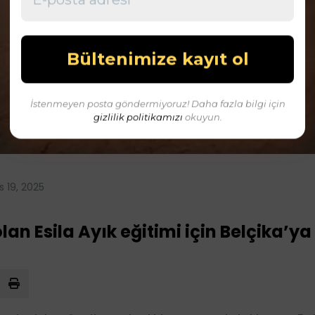
İstenmeyen posta göndermiyoruz! Daha fazla bilgi için
gizlilik politikamızı
okuyun.
s 19, 2025
lan Esila Ayık eğitimi için Belçika’y