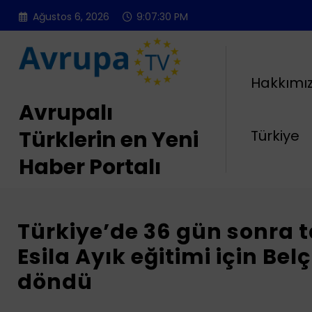
İçeriğe
Ağustos 6, 2026
9:07:31 PM
atla
Hakkımı
Avrupalı
Türklerin en Yeni
Türkiye
Haber Portalı
Türkiye’de 36 gün sonra t
Esila Ayık eğitimi için Bel
döndü