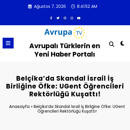
İçeriğe
Ağustos 7, 2026
8:41:52 AM
atla
Avrupalı Türklerin en
Yeni Haber Portalı
Belçika’da Skandal İsrail İş
Birliğine Öfke: UGent Öğrencileri
Rektörlüğü Kuşattı!
Anasayfa
»
Belçika’da Skandal İsrail İş Birliğine Öfke: UGent
Öğrencileri Rektörlüğü Kuşattı!