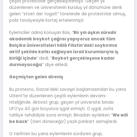
çeşitli protestolar gerçekleştirilmişti. Geçen yıl
düzenlenen ve üniversitenin kuruluş yıl dönümüne denk
gelen “stoet der togati” töreninde de protestolar olmuş,
polis tavsiyesiyle kortej ertelenmişti.
Eylemciler adına konuşan Bas, “
Bir yılı aşkın süredir
akademik boykot çağrısı yapıyoruz ancak tüm
Belçika üniversiteleri hâlâ Filistin’deki soykırıma
aktif şekilde katkı sağlayan İsrail kurumlarıyla iş
birliği içinde
” dedi. “
Boykot gerçekleşene kadar
durmayacağız
” diye ekledi.
Geçmişten gelen direniş
Bu protesto, Gazze’deki savaşın başlamasından bu yana
UGent’te düzenlenen çeşitli eylemlerin devamı
niteliğinde. Aktivist grup, geçen yıl üniversite binası
UFO’yu 40 gün boyunca işgal etmişti. O işgal, zorla
tahliye tehdidiyle sona ermişti. Binadan ayrılırken “
We will
be back
” (Geri döneceğiz) yazılı pankart asmışlardı.
O tarihten bu yana eylemlerini sürdüren grup,