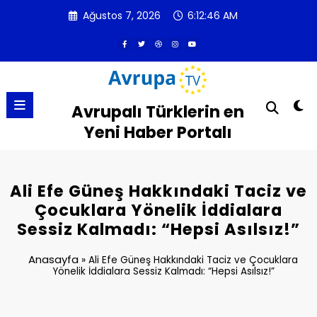
İçeriğe
Ağustos 7, 2026
6:12:47 AM
atla
Avrupalı Türklerin en
Yeni Haber Portalı
Ali Efe Güneş Hakkındaki Taciz ve
Çocuklara Yönelik İddialara
Sessiz Kalmadı: “Hepsi Asılsız!”
Anasayfa
»
Ali Efe Güneş Hakkındaki Taciz ve Çocuklara
Yönelik İddialara Sessiz Kalmadı: “Hepsi Asılsız!”