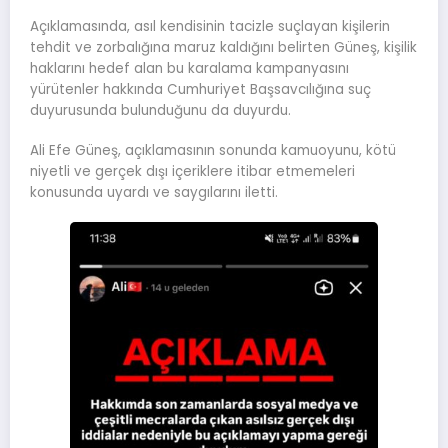
Açıklamasında, asıl kendisinin tacizle suçlayan kişilerin
tehdit ve zorbalığına maruz kaldığını belirten Güneş, kişilik
haklarını hedef alan bu karalama kampanyasını
yürütenler hakkında Cumhuriyet Başsavcılığına suç
duyurusunda bulunduğunu da duyurdu.
Ali Efe Güneş, açıklamasının sonunda kamuoyunu, kötü
niyetli ve gerçek dışı içeriklere itibar etmemeleri
konusunda uyardı ve saygılarını iletti.