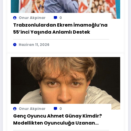
Onur Akpinar
0
Trabzonlulardan Ekrem İmamoğlu’na
55’inci Yaşında Anlamlı Destek
Haziran 11, 2026
Onur Akpinar
0
Genç Oyuncu Ahmet Günay Kimdir?
Modellikten Oyunculuğa Uzanan
Hikaye