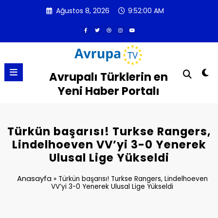
İçeriğe
Ağustos 8, 2026
9:52:00 AM
atla
Avrupalı Türklerin en
Yeni Haber Portalı
Türkün başarısı! Turkse Rangers,
Lindelhoeven VV’yi 3-0 Yenerek
Ulusal Lige Yükseldi
Anasayfa
»
Türkün başarısı! Turkse Rangers, Lindelhoeven
VV’yi 3-0 Yenerek Ulusal Lige Yükseldi