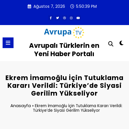
İçeriğe
Ağustos 7, 2026
5:50:39 PM
atla
Avrupalı Türklerin en
Yeni Haber Portalı
Ekrem İmamoğlu İçin Tutuklama
Kararı Verildi: Türkiye’de Siyasi
Gerilim Yükseliyor
Anasayfa
»
Ekrem İmamoğlu İçin Tutuklama Kararı Verildi:
Türkiye’de Siyasi Gerilim Yükseliyor