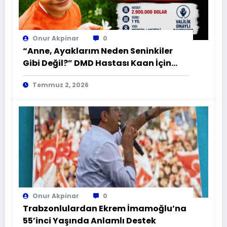
Onur Akpinar
0
“Anne, Ayaklarım Neden Seninkiler
Gibi Değil?” DMD Hastası Kaan İçin
Zamana Karşı Yarış
Temmuz 2, 2026
Onur Akpinar
0
Trabzonlulardan Ekrem İmamoğlu’na
55’inci Yaşında Anlamlı Destek