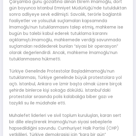
Çarşamba günü gözaltına alınan Ekrem İmamoğlu, dört
gün boyunca İstanbul Emniyet Müdürlüğü’nde tutulduktan
sonra adliyeye sevk edilmişti. Savcılık, terörle bağlantılı
faaliyetler ve yolsuzluk suçlamaları kapsamında
İmamoğlu’nun tutuklanmasını talep etmiş, mahkeme ise
bugün bu talebi kabul ederek tutuklama kararını
açıklamıştı.İmamoğlu, mahkemede verdiği savunmada
suçlamaları reddederek bunları “siyasi bir operasyon”
olarak değerlendirdi. Ancak, mahkeme İmamoğlu’nun
tutuklanmasına hükmetti.
Türkiye Genelinde Protestolar Başladıİmamoğlu’nun
tutuklanması, Türkiye genelinde büyük protestolara yol
açtı. İstanbul, Ankara ve İzmir başta olmak üzere birçok
şehirde binlerce kişi sokağa döküldü. İstanbul’daki
protestolar sırasında polis kalabalığa biber gazı ve
tazyikli su ile müdahale etti.
Muhalefet liderleri ve sivil toplum kuruluşları, kararı sert
bir dille eleştirerek İmamoğlu’nun siyasi sebeplerle
hapsedildiğini savundu. Cumhuriyet Halk Partisi (CHP)
yetkilileri, Türkiye demokrasisi için “kara bir gün”