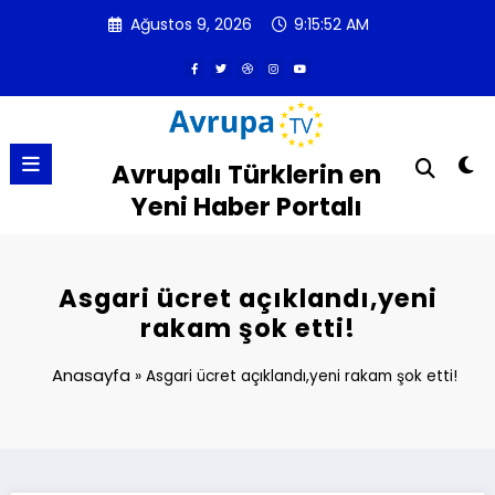
İçeriğe
Ağustos 9, 2026
9:15:53 AM
atla
Avrupalı Türklerin en
Yeni Haber Portalı
Asgari ücret açıklandı,yeni
rakam şok etti!
Anasayfa
»
Asgari ücret açıklandı,yeni rakam şok etti!