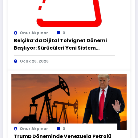
Onur Akpinar
0
Belçika’da Dijital Tolvignet Dönemi
Başlıyor: Sürücüleri Yeni Sistem
Bekliyor
Ocak 26, 2026
Onur Akpinar
0
Trump Döneminde Venezuela Petrolü