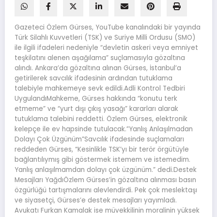
Gazeteci Özlem Gürses, YouTube kanalındaki bir yayında
Türk Silahlı Kuvvetleri (TSK) ve Suriye Milli Ordusu (SMO)
ile ilgili ifadeleri nedeniyle “devletin askeri veya emniyet
teşkilatını alenen aşağılama” suçlamasıyla gözaltına
alındı. Ankara’da gözaltına alınan Gürses, İstanbul’a
getirilerek savcılık ifadesinin ardından tutuklama
talebiyle mahkemeye sevk edildi.Adli Kontrol Tedbiri
UygulandıMahkeme, Gürses hakkında “konutu terk
etmeme” ve “yurt dışı çıkış yasağı” kararları alarak
tutuklama talebini reddetti. Özlem Gürses, elektronik
kelepçe ile ev hapsinde tutulacak.”Yanlış Anlaşılmadan
Dolayı Çok Üzgünüm”Savcılık ifadesinde suçlamaları
reddeden Gürses, “Kesinlikle TSK’yı bir terör örgütüyle
bağlantılıymış gibi göstermek istemem ve istemedim.
Yanlış anlaşılmamdan dolayı çok üzgünüm.” dedi.Destek
Mesajları YağdıÖzlem Gürses’in gözaltına alınması basın
özgürlüğü tartışmalarını alevlendirdi. Pek çok meslektaşı
ve siyasetçi, Gürses’e destek mesajları yayımladı.
Avukatı Furkan Kamalak ise müvekkilinin moralinin yüksek