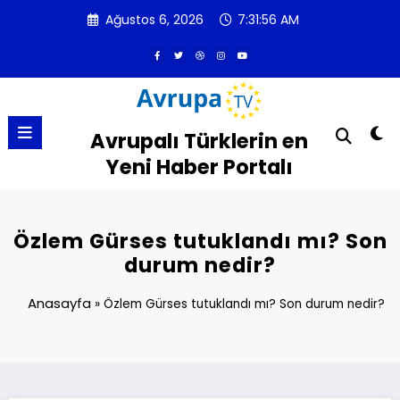
İçeriğe
Ağustos 6, 2026
7:31:57 AM
atla
Avrupalı Türklerin en
Yeni Haber Portalı
Özlem Gürses tutuklandı mı? Son
durum nedir?
Anasayfa
»
Özlem Gürses tutuklandı mı? Son durum nedir?