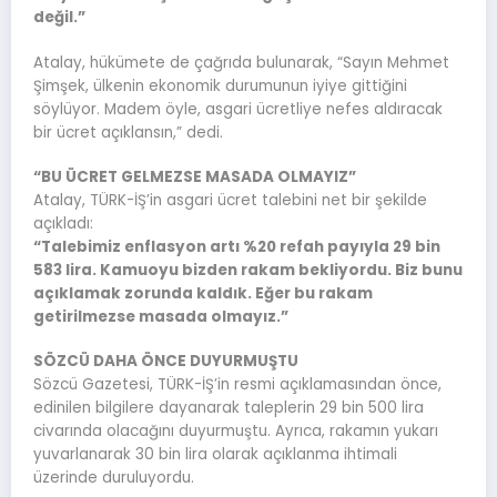
değil.”
Atalay, hükümete de çağrıda bulunarak, “Sayın Mehmet
Şimşek, ülkenin ekonomik durumunun iyiye gittiğini
söylüyor. Madem öyle, asgari ücretliye nefes aldıracak
bir ücret açıklansın,” dedi.
“BU ÜCRET GELMEZSE MASADA OLMAYIZ”
Atalay, TÜRK-İŞ’in asgari ücret talebini net bir şekilde
açıkladı:
“Talebimiz enflasyon artı %20 refah payıyla 29 bin
583 lira. Kamuoyu bizden rakam bekliyordu. Biz bunu
açıklamak zorunda kaldık. Eğer bu rakam
getirilmezse masada olmayız.”
SÖZCÜ DAHA ÖNCE DUYURMUŞTU
Sözcü Gazetesi, TÜRK-İŞ’in resmi açıklamasından önce,
edinilen bilgilere dayanarak taleplerin 29 bin 500 lira
civarında olacağını duyurmuştu. Ayrıca, rakamın yukarı
yuvarlanarak 30 bin lira olarak açıklanma ihtimali
üzerinde duruluyordu.