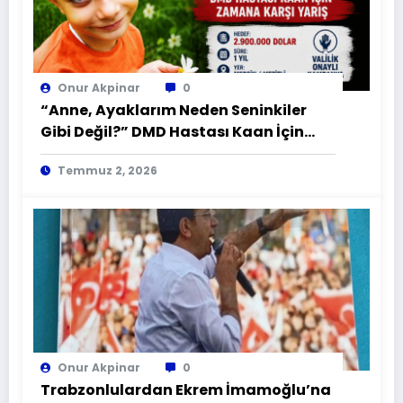
Onur Akpinar
0
“Anne, Ayaklarım Neden Seninkiler
Gibi Değil?” DMD Hastası Kaan İçin
Zamana Karşı Yarış
Temmuz 2, 2026
Onur Akpinar
0
Trabzonlulardan Ekrem İmamoğlu’na