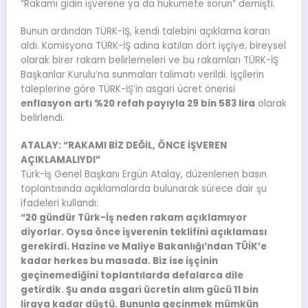
“Rakamı gidin işverene ya da hükümete sorun” demişti.
Bunun ardından TÜRK-İŞ, kendi talebini açıklama kararı
aldı. Komisyona TÜRK-İŞ adına katılan dört işçiye, bireysel
olarak birer rakam belirlemeleri ve bu rakamları TÜRK-İŞ
Başkanlar Kurulu’na sunmaları talimatı verildi. İşçilerin
taleplerine göre TÜRK-İŞ’in asgari ücret önerisi
enflasyon artı %20 refah payıyla 29 bin 583 lira
olarak
belirlendi.
ATALAY: “RAKAMI BİZ DEĞİL, ÖNCE İŞVEREN
AÇIKLAMALIYDI”
Türk-İş Genel Başkanı Ergün Atalay, düzenlenen basın
toplantısında açıklamalarda bulunarak sürece dair şu
ifadeleri kullandı:
“20 gündür Türk-İş neden rakam açıklamıyor
diyorlar. Oysa önce işverenin teklifini açıklaması
gerekirdi. Hazine ve Maliye Bakanlığı’ndan TÜİK’e
kadar herkes bu masada. Biz ise işçinin
geçinemediğini toplantılarda defalarca dile
getirdik. Şu anda asgari ücretin alım gücü 11 bin
liraya kadar düştü. Bununla geçinmek mümkün