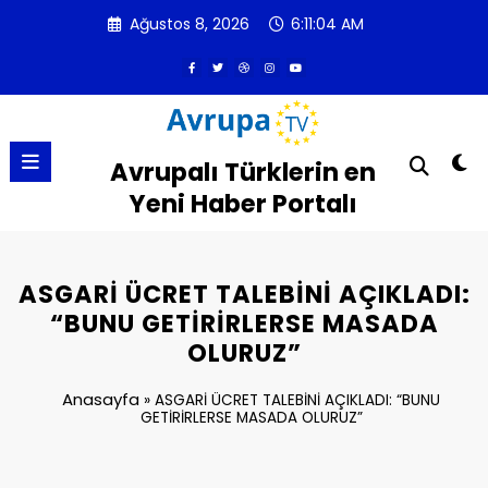
İçeriğe
Ağustos 8, 2026
6:11:05 AM
atla
Avrupalı Türklerin en
Yeni Haber Portalı
ASGARİ ÜCRET TALEBİNİ AÇIKLADI:
“BUNU GETİRİRLERSE MASADA
OLURUZ”
Anasayfa
»
ASGARİ ÜCRET TALEBİNİ AÇIKLADI: “BUNU
GETİRİRLERSE MASADA OLURUZ”