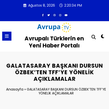
İçeriğe
Ağustos 8, 2026
2:20:34 PM
atla
Avrupalı Türklerin en
Yeni Haber Portalı
GALATASARAY BAŞKANI DURSUN
ÖZBEK’TEN TFF’YE YÖNELİK
AÇIKLAMALAR
Anasayfa
»
GALATASARAY BAŞKANI DURSUN ÖZBEK’TEN TFF’YE
YÖNELİK AÇIKLAMALAR