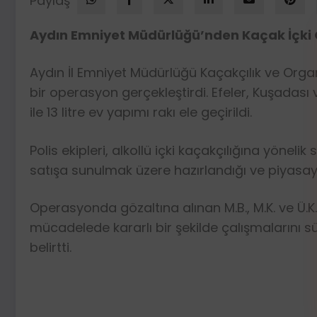
Paylaş
Aydın Emniyet Müdürlüğü’nden Kaçak İçki Op
Aydın İl Emniyet Müdürlüğü Kaçakçılık ve Organ
bir operasyon gerçekleştirdi. Efeler, Kuşadası 
ile 13 litre ev yapımı rakı ele geçirildi.
Polis ekipleri, alkollü içki kaçakçılığına yöne
satışa sunulmak üzere hazırlandığı ve piyasaya s
Operasyonda gözaltına alınan M.B., M.K. ve Ü.K. 
mücadelede kararlı bir şekilde çalışmalarını s
belirtti.