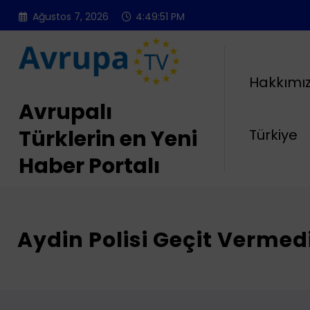
İçeriğe
Ağustos 7, 2026
4:49:52 PM
atla
Hakkımı
Avrupalı
Türklerin en Yeni
Türkiye
Haber Portalı
Aydin Polisi Geçit Vermed