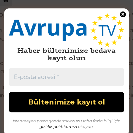
erasyonu: 361 Litre Sahte Şarap ve 13 Litre Ev Y
ize Suçlarla Mücadele Şube Müdürlüğü ekipleri, sah
ve Nazilli ilçelerinde bulunan çeşitli adreslere yön
Haber bültenimize bedava
kayıt olun
lik sahteciliği engellemek amacıyla bu operasyonu baş
ürülmesi için çeşitli planların yapıldığı belirlendi.
isimli şahıslar hakkında yasal işlem başlatıldı. Aydı
ürdüreceklerini ve bu tür suçların önüne geçmek içi
İstenmeyen posta göndermiyoruz! Daha fazla bilgi için
gizlilik politikamızı
okuyun.