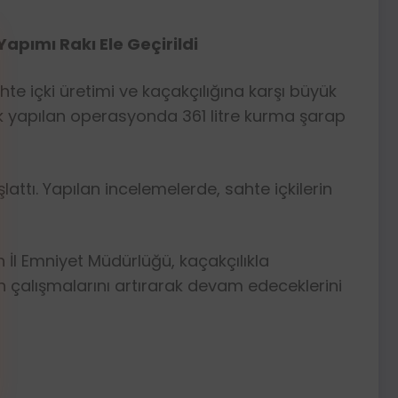
apımı Rakı Ele Geçirildi
te içki üretimi ve kaçakçılığına karşı büyük
elik yapılan operasyonda 361 litre kurma şarap
lattı. Yapılan incelemelerde, sahte içkilerin
n İl Emniyet Müdürlüğü, kaçakçılıkla
n çalışmalarını artırarak devam edeceklerini