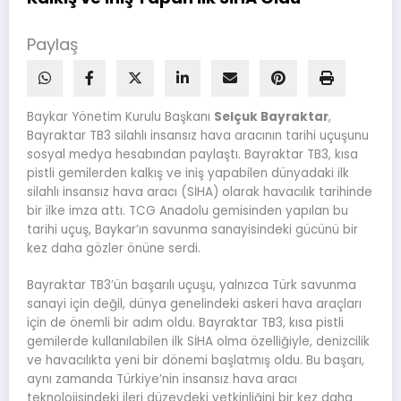
Paylaş
Baykar Yönetim Kurulu Başkanı
Selçuk Bayraktar
,
Bayraktar TB3 silahlı insansız hava aracının tarihi uçuşunu
sosyal medya hesabından paylaştı. Bayraktar TB3, kısa
pistli gemilerden kalkış ve iniş yapabilen dünyadaki ilk
silahlı insansız hava aracı (SİHA) olarak havacılık tarihinde
bir ilke imza attı. TCG Anadolu gemisinden yapılan bu
tarihi uçuş, Baykar’ın savunma sanayisindeki gücünü bir
kez daha gözler önüne serdi.
Bayraktar TB3’ün başarılı uçuşu, yalnızca Türk savunma
sanayi için değil, dünya genelindeki askeri hava araçları
için de önemli bir adım oldu. Bayraktar TB3, kısa pistli
gemilerde kullanılabilen ilk SİHA olma özelliğiyle, denizcilik
ve havacılıkta yeni bir dönemi başlatmış oldu. Bu başarı,
aynı zamanda Türkiye’nin insansız hava aracı
teknolojisindeki ileri düzeydeki yetkinliğini bir kez daha