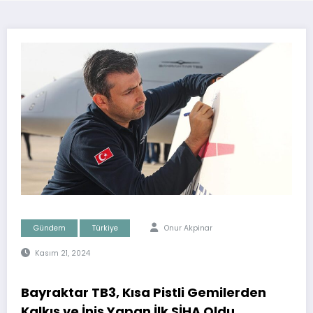
Gündem
Türkiye
Onur Akpinar
Kasım 21, 2024
Bayraktar TB3, Kısa Pistli Gemilerden
Kalkış ve İniş Yapan İlk SİHA Oldu