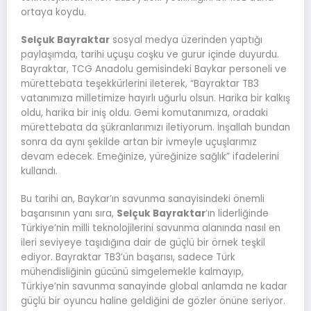
ortaya koydu.
Selçuk Bayraktar
sosyal medya üzerinden yaptığı
paylaşımda, tarihi uçuşu coşku ve gurur içinde duyurdu.
Bayraktar, TCG Anadolu gemisindeki Baykar personeli ve
mürettebata teşekkürlerini ileterek, “Bayraktar TB3
vatanımıza milletimize hayırlı uğurlu olsun. Harika bir kalkış
oldu, harika bir iniş oldu. Gemi komutanımıza, oradaki
mürettebata da şükranlarımızı iletiyorum. İnşallah bundan
sonra da aynı şekilde artan bir ivmeyle uçuşlarımız
devam edecek. Emeğinize, yüreğinize sağlık” ifadelerini
kullandı.
Bu tarihi an, Baykar’ın savunma sanayisindeki önemli
başarısının yanı sıra,
Selçuk Bayraktar
‘ın liderliğinde
Türkiye’nin milli teknolojilerini savunma alanında nasıl en
ileri seviyeye taşıdığına dair de güçlü bir örnek teşkil
ediyor. Bayraktar TB3’ün başarısı, sadece Türk
mühendisliğinin gücünü simgelemekle kalmayıp,
Türkiye’nin savunma sanayinde global anlamda ne kadar
güçlü bir oyuncu haline geldiğini de gözler önüne seriyor.