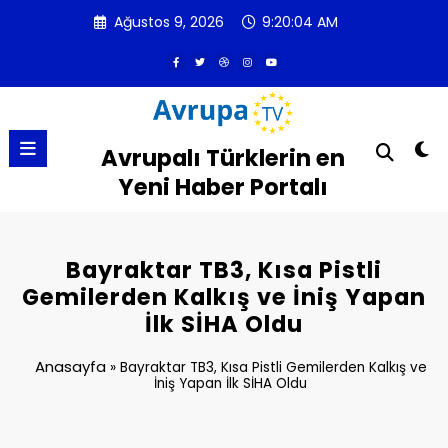
İçeriğe
Ağustos 9, 2026
9:20:04 AM
atla
Avrupalı Türklerin en
Yeni Haber Portalı
Bayraktar TB3, Kısa Pistli
Gemilerden Kalkış ve İniş Yapan
İlk SİHA Oldu
Anasayfa
»
Bayraktar TB3, Kısa Pistli Gemilerden Kalkış ve
İniş Yapan İlk SİHA Oldu