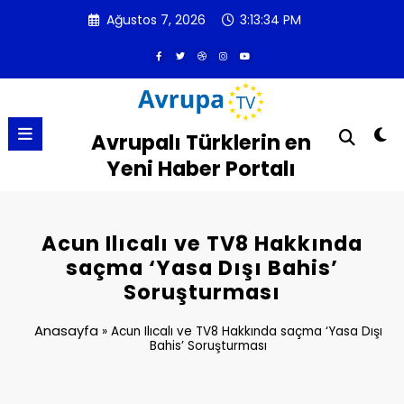
İçeriğe
Ağustos 7, 2026
3:13:34 PM
atla
Avrupalı Türklerin en
Yeni Haber Portalı
Acun Ilıcalı ve TV8 Hakkında
saçma ‘Yasa Dışı Bahis’
Soruşturması
Anasayfa
»
Acun Ilıcalı ve TV8 Hakkında saçma ‘Yasa Dışı
Bahis’ Soruşturması