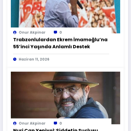
Onur Akpinar
0
Trabzonlulardan Ekrem İmamoğlu’na
55’inci Yaşında Anlamlı Destek
Haziran 11, 2026
Onur Akpinar
0
Nuri Can Yeniyol: Şiddetin Suçlusu