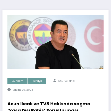
Gündem
Türkiye
Onur Akpinar
Kasım 20, 2024
Acun Ilıcalı ve TV8 Hakkında saçma
‘Yasa Dışı Bahis’ Soruşturması