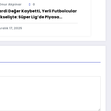
Onur Akpinar
0
ardi Değer Kaybetti, Yerli Futbolcular
kselişte: Süper Lig’de Piyasa
ğerleri Güncellendi
Aralık 17, 2025