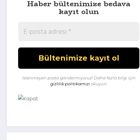
Haber bültenimize bedava
kayıt olun
İstenmeyen posta göndermiyoruz! Daha fazla bilgi için
gizlilik politikamızı
okuyun.