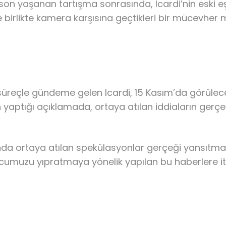
 son yaşanan tartışma sonrasında, Icardi’nin eski e
’de birlikte kamera karşısına geçtikleri bir mücevhe
ı süreçle gündeme gelen Icardi, 15 Kasım’da görül
yaptığı açıklamada, ortaya atılan iddiaların gerçeği 
nda ortaya atılan spekülasyonlar gerçeği yansıtm
orcumuzu yıpratmaya yönelik yapılan bu haberlere i