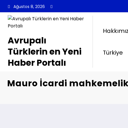
İçeriğe
Ağustos 8, 2026
atla
Hakkımı
Avrupalı
Türklerin en Yeni
Türkiye
Haber Portalı
Mauro İcardi mahkemelik