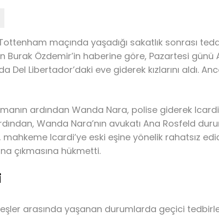
i, Tottenham maçında yaşadığı sakatlık sonrası ted
n Burak Özdemir’in haberine göre, Pazartesi günü A
a Del Libertador’daki eve giderek kızlarını aldı. Anc
ışmanın ardından Wanda Nara, polise giderek Icardi
n ardından, Wanda Nara’nın avukatı Ana Rosfeld dur
 mahkeme Icardi’ye eski eşine yönelik rahatsız edi
sına çıkmasına hükmetti.
i
ler arasında yaşanan durumlarda geçici tedbirler al