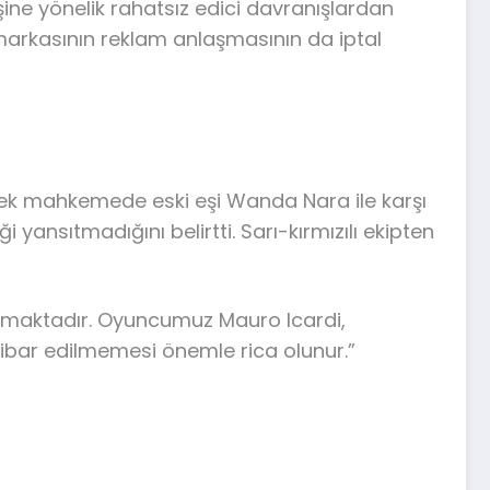
şine yönelik rahatsız edici davranışlardan
r markasının reklam anlaşmasının da iptal
ecek mahkemede eski eşi Wanda Nara ile karşı
yansıtmadığını belirtti. Sarı-kırmızılı ekipten
amaktadır. Oyuncumuz Mauro Icardi,
tibar edilmemesi önemle rica olunur.”