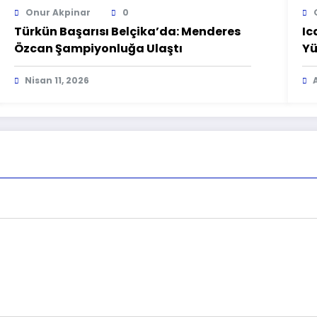
Onur Akpinar
0
Türkün Başarısı Belçika’da: Menderes
Ic
Özcan Şampiyonluğa Ulaştı
Yü
De
Nisan 11, 2026