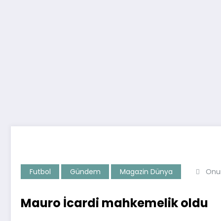
Futbol
Gündem
Magazin Dünya
Onur
Mauro İcardi mahkemelik oldu