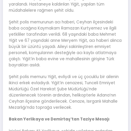
yaralandı. Hastaneye kaldırılan Yiğit, yapılan tüm
müdahalelere rağmen şehit oldu.
Şehit polis memurunun acı haberi, Ceyhan ilçesindeki
baba ocağına Kaymakam Ramazan Kurtyemez ve ilgili
yetkililer tarafından verildi. 68 yaşındaki baba Mehmet
Yiğit ve 67 yaşındaki anne Meryem Yiğit, acı haberi alınca
büyük bir üzüntü yaşadı. Aileyi sakinleştiren emniyet
personeli, komşularının desteğiyle acı kaybı atlatmaya
çalıştı. Yiğit’in baba evine ve mahallesinin girişine Türk
bayrakları asıldı.
Şehit polis memuru Yiğit, evliydi ve üç çocuklu bir ailenin
ikinci erkek evladıydı. Yiğit’in cenazesi, Tunceli Emniyet
Müdürlüğü Özel Harekat Şube Müdürlüğü’nde
düzenlenecek törenin ardından, helikopterle Adana’nın
Ceyhan ilçesine gönderilecek. Cenaze, Isırganlı Mahalle
Mezarlığı’nda toprağa verilecek.
Bakan Yerlikaya ve Demirtaş’tan Taziye Mesajı