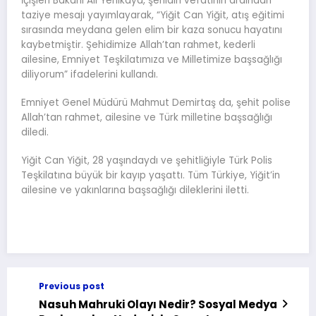
İçişleri Bakanı Ali Yerlikaya, şehidin vefatının ardından
taziye mesajı yayımlayarak, “Yiğit Can Yiğit, atış eğitimi
sırasında meydana gelen elim bir kaza sonucu hayatını
kaybetmiştir. Şehidimize Allah’tan rahmet, kederli
ailesine, Emniyet Teşkilatımıza ve Milletimize başsağlığı
diliyorum” ifadelerini kullandı.
Emniyet Genel Müdürü Mahmut Demirtaş da, şehit polise
Allah’tan rahmet, ailesine ve Türk milletine başsağlığı
diledi.
Yiğit Can Yiğit, 28 yaşındaydı ve şehitliğiyle Türk Polis
Teşkilatına büyük bir kayıp yaşattı. Tüm Türkiye, Yiğit’in
ailesine ve yakınlarına başsağlığı dileklerini iletti.
Previous post
Nasuh Mahruki Olayı Nedir? Sosyal Medya