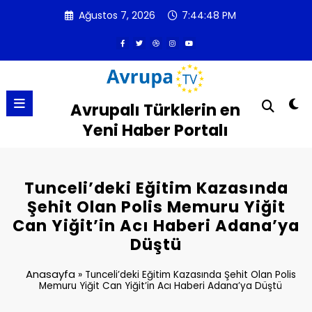
İçeriğe
Ağustos 7, 2026
7:44:48 PM
atla
Avrupalı Türklerin en
Yeni Haber Portalı
Tunceli’deki Eğitim Kazasında
Şehit Olan Polis Memuru Yiğit
Can Yiğit’in Acı Haberi Adana’ya
Düştü
Anasayfa
»
Tunceli’deki Eğitim Kazasında Şehit Olan Polis
Memuru Yiğit Can Yiğit’in Acı Haberi Adana’ya Düştü