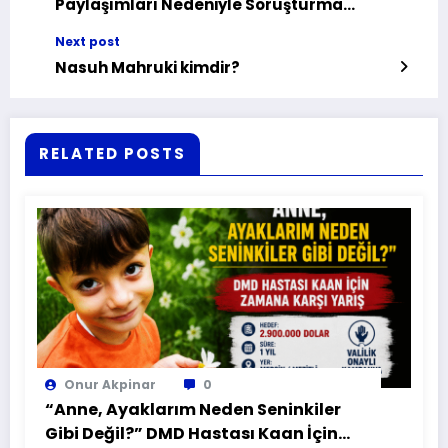
Paylaşımları Nedeniyle Soruşturma
Başlatıldı
Next post
Nasuh Mahruki kimdir?
RELATED POSTS
Onur Akpinar
0
“Anne, Ayaklarım Neden Seninkiler
Gibi Değil?” DMD Hastası Kaan İçin