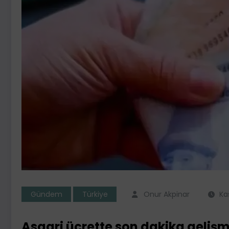
Gündem
Türkiye
Onur Akpinar
Ka
Asgari ücrette son dakika gelişm