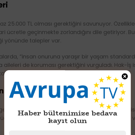
eri
en az 25.000 TL olması gerektiğini savunuyor. Özellikl
 ücretle geçinmekte zorlandığını dile getiriyor. Bu
i yönünde talepler var.
amalarda, “insan onuruna yaraşır bir yaşam standard
 aileleri de koruması gerektiğini vurguladı. Hak-İş 
ate alınması gerektiğini ifade etti.
ndaki Görüşleri
r gelişme olarak görülürken, işverenler cephesinde is
Haber bültenimize bedava
 ücret zamlarının işletme maliyetlerini artıracağını 
kayıt olun