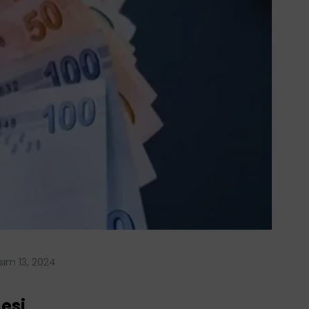
sım 13, 2024
esi