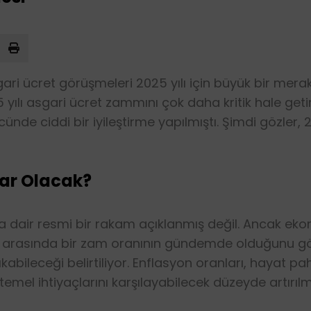
gari ücret görüşmeleri 2025 yılı için büyük bir merak
5 yılı asgari ücret zammını çok daha kritik hale getir
ücünde ciddi bir iyileştirme yapılmıştı. Şimdi gözler,
ar Olacak?
na dair resmi bir rakam açıklanmış değil. Ancak eko
0 arasında bir zam oranının gündemde olduğunu gös
kabileceği belirtiliyor. Enflasyon oranları, hayat pa
 temel ihtiyaçlarını karşılayabilecek düzeyde artırıl