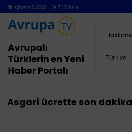
İçeriğe
Ağustos 6, 2026
7:36:20 PM
atla
Hakkımı
Avrupalı
Türklerin en Yeni
Türkiye
Haber Portalı
Asgari ücrette son dakika