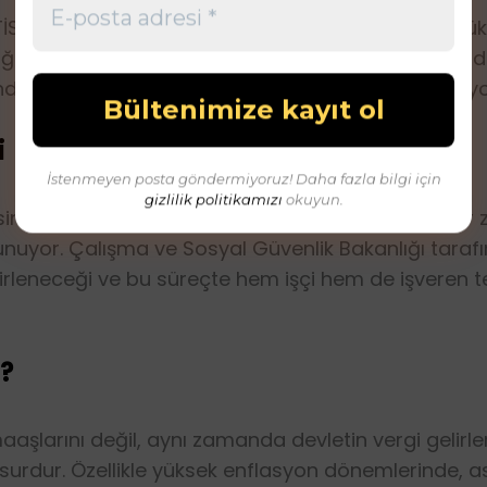
K), asgari ücret artışının işverenler üzerindeki yükü
ktiğini savunuyor. TİSK, bu desteğin sağlanmaması d
a işçi çıkarmalarının yaşanabileceğini ifade ediyo
i
İstenmeyen posta göndermiyoruz! Daha fazla bilgi için
gizlilik politikamızı
okuyun.
nde hem işçilerin geçim şartlarını iyileştirecek bir
avunuyor. Çalışma ve Sosyal Güvenlik Bakanlığı tara
irleneceği ve bu süreçte hem işçi hem de işveren tem
i?
aşlarını değil, aynı zamanda devletin vergi gelirleri
urdur. Özellikle yüksek enflasyon dönemlerinde, asg