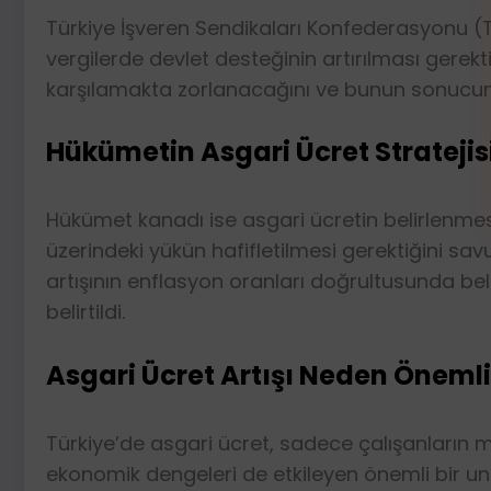
Türkiye İşveren Sendikaları Konfederasyonu (TİS
vergilerde devlet desteğinin artırılması gere
karşılamakta zorlanacağını ve bunun sonucund
Hükümetin Asgari Ücret Stratejis
Hükümet kanadı ise asgari ücretin belirlenmesi
üzerindeki yükün hafifletilmesi gerektiğini s
artışının enflasyon oranları doğrultusunda bel
belirtildi.
Asgari Ücret Artışı Neden Öneml
Türkiye’de asgari ücret, sadece çalışanların ma
ekonomik dengeleri de etkileyen önemli bir uns