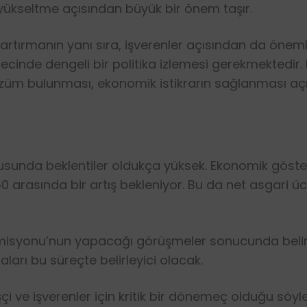
ükseltme açısından büyük bir önem taşır.
ni artırmanın yanı sıra, işverenler açısından da öneml
ecinde dengeli bir politika izlemesi gerekmektedir
 çözüm bulunması, ekonomik istikrarın sağlanması aç
konusunda beklentiler oldukça yüksek. Ekonomik gös
arasında bir artış bekleniyor. Bu da net asgari ücr
isyonu’nun yapacağı görüşmeler sonucunda belirlen
aları bu süreçte belirleyici olacak.
işçi ve işverenler için kritik bir dönemeç olduğu söy