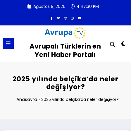
İçeriğe
Ağustos 9, 2026
4:47:30 PM
atla
Avrupalı Türklerin en
Yeni Haber Portalı
2025 yılında belçika’da neler
değişiyor?
Anasayfa
»
2025 yılında belçika’da neler değişiyor?