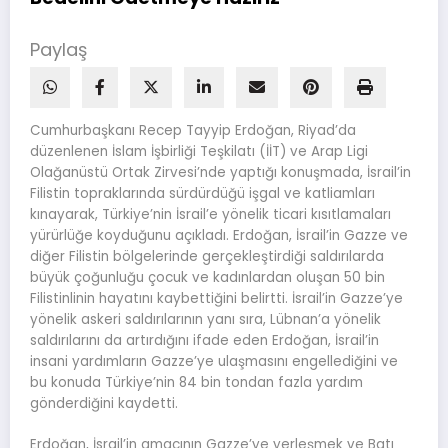
Paylaş
Cumhurbaşkanı Recep Tayyip Erdoğan, Riyad’da
düzenlenen İslam İşbirliği Teşkilatı (İİT) ve Arap Ligi
Olağanüstü Ortak Zirvesi’nde yaptığı konuşmada, İsrail’in
Filistin topraklarında sürdürdüğü işgal ve katliamları
kınayarak, Türkiye’nin İsrail’e yönelik ticari kısıtlamaları
yürürlüğe koyduğunu açıkladı. Erdoğan, İsrail’in Gazze ve
diğer Filistin bölgelerinde gerçekleştirdiği saldırılarda
büyük çoğunluğu çocuk ve kadınlardan oluşan 50 bin
Filistinlinin hayatını kaybettiğini belirtti. İsrail’in Gazze’ye
yönelik askeri saldırılarının yanı sıra, Lübnan’a yönelik
saldırılarını da artırdığını ifade eden Erdoğan, İsrail’in
insani yardımların Gazze’ye ulaşmasını engellediğini ve
bu konuda Türkiye’nin 84 bin tondan fazla yardım
gönderdiğini kaydetti.
Erdoğan, İsrail’in amacının Gazze’ye yerleşmek ve Batı