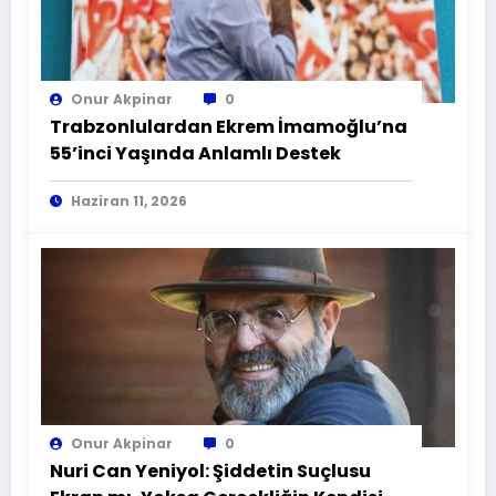
Onur Akpinar
0
Trabzonlulardan Ekrem İmamoğlu’na
55’inci Yaşında Anlamlı Destek
Haziran 11, 2026
Onur Akpinar
0
Nuri Can Yeniyol: Şiddetin Suçlusu