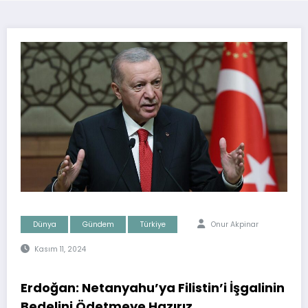
Dünya
Gündem
Türkiye
Onur Akpinar
Kasım 11, 2024
Erdoğan: Netanyahu’ya Filistin’i İşgalinin
Bedelini Ödetmeye Hazırız