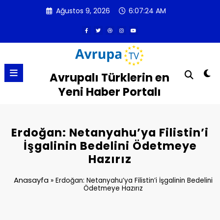
İçeriğe
Ağustos 9, 2026
6:07:24 AM
atla
Avrupalı Türklerin en
Yeni Haber Portalı
Erdoğan: Netanyahu’ya Filistin’i
İşgalinin Bedelini Ödetmeye
Hazırız
Anasayfa
»
Erdoğan: Netanyahu’ya Filistin’i İşgalinin Bedelini
Ödetmeye Hazırız