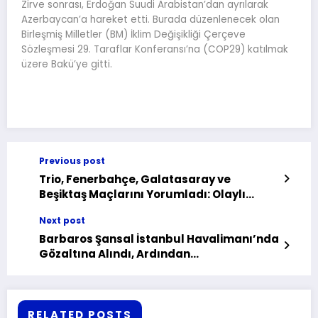
Zirve sonrası, Erdoğan Suudi Arabistan’dan ayrılarak
Azerbaycan’a hareket etti. Burada düzenlenecek olan
Birleşmiş Milletler (BM) İklim Değişikliği Çerçeve
Sözleşmesi 29. Taraflar Konferansı’na (COP29) katılmak
üzere Bakü’ye gitti.
Previous post
Trio, Fenerbahçe, Galatasaray ve
Beşiktaş Maçlarını Yorumladı: Olaylı
Maçta Şok Eden Detaylar!
Next post
Barbaros Şansal İstanbul Havalimanı’nda
Gözaltına Alındı, Ardından…
RELATED POSTS