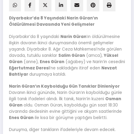
Diyarbakır’da 8 Yaşındaki Narin Güran’ın
Öldürülmesi Davasında Yeni Gelişmeler
Diyarbakır’da 8 yaşındaki
Narin Güran
’ın öldürülmesine
ilişkin davanın ikinci duruşmasında önemli gelişmeler
yaşandı. Diyarbakır 8. Ağır Ceza Mahkemesi’nde görülen
davada, tutuklu sanıklar
Salim Güran
(amca),
Yüksel
Güran
(anne),
Enes Güran
(ağabey) ve Narin’in cesedini
Eğertutmaz Deresi
’ne sakladığını itiraf eden
Nevzat
Bahtiyar
duruşmaya katıldı.
Narin Güran’ın Kaybolduğu Gün Tanıklar Dinleniyor
Davanın ikinci gününde, Narin Güran’ın kaybolduğu günle
ilgili tanık ifadeleri alındı. İlk tanık, Narin’in kuzeni
Osman
Güran
oldu. Osman Güran, kaybolduğu gün saat 18:30
civarında dedesinin evine gittiğini ve akşam saatlerinde
Enes Güran
ile kısa bir görüşme yaptığını belirtti.
Duruşma, diğer tanıkların ifadeleriyle devam edecek.