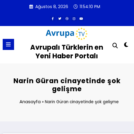
İçeriğe
Ağustos 8, 2026
11:54:10 PM
atla
Avrupalı Türklerin en
Yeni Haber Portalı
Narin Güran cinayetinde şok
gelişme
Anasayfa
»
Narin Güran cinayetinde şok gelişme