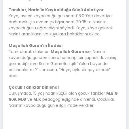
Tanıklar, Narin’in Kaybolduğu Günü Anlatıyor
Kaya, ayrıca kaybolduğu gün saat 08:00’de davetiye
dağıtmak için evden çıktığını, saat 20:35’te Narin’in
kaybolduğunu öğrendiğini söyledi. Kaya, köye gelerek
Narin’i aradıklarını ve kuyulara baktıklarını ekledi.
Maşallah Güran’ın İfadesi
Tanık olarak dinlenen
Maşallah Güran
ise, Narin’in
kaybolduğu günden sonra herhangi bir şüpheli davranış
görmediğini ve Salim Güran ile ilgili “Yalan beyanda
bulundular mı?” sorusuna, “Hayır, öyle bir şey olmadı”
dedi.
Çocuk Tanıklar Dinlendi
Duruşmada, 15 yaşından küçük olan çocuk tanıklar
M.E.G
,
G.G
,
M.G
ve
M.K
pedagog eşliğinde dinlendi. Çocuklar,
Narin’in kaybolduğu günle ilgili ifade verdiler.