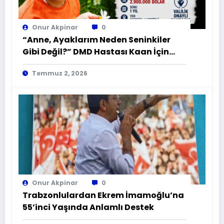
Onur Akpinar
0
“Anne, Ayaklarım Neden Seninkiler
Gibi Değil?” DMD Hastası Kaan İçin
Zamana Karşı Yarış
Temmuz 2, 2026
Onur Akpinar
0
Trabzonlulardan Ekrem İmamoğlu’na
55’inci Yaşında Anlamlı Destek