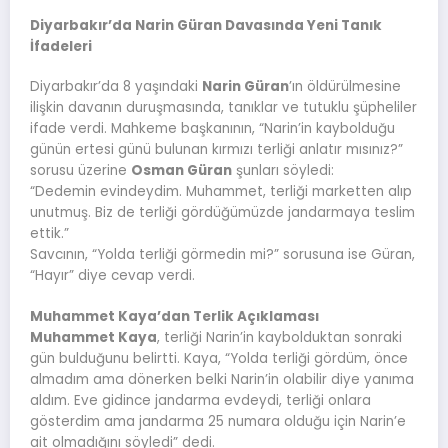
Diyarbakır’da Narin Güran Davasında Yeni Tanık
İfadeleri
Diyarbakır’da 8 yaşındaki
Narin Güran
’ın öldürülmesine
ilişkin davanın duruşmasında, tanıklar ve tutuklu şüpheliler
ifade verdi. Mahkeme başkanının, “Narin’in kaybolduğu
günün ertesi günü bulunan kırmızı terliği anlatır mısınız?”
sorusu üzerine
Osman Güran
şunları söyledi:
“Dedemin evindeydim. Muhammet, terliği marketten alıp
unutmuş. Biz de terliği gördüğümüzde jandarmaya teslim
ettik.”
Savcının, “Yolda terliği görmedin mi?” sorusuna ise Güran,
“Hayır” diye cevap verdi.
Muhammet Kaya’dan Terlik Açıklaması
Muhammet Kaya
, terliği Narin’in kaybolduktan sonraki
gün bulduğunu belirtti. Kaya, “Yolda terliği gördüm, önce
almadım ama dönerken belki Narin’in olabilir diye yanıma
aldım. Eve gidince jandarma evdeydi, terliği onlara
gösterdim ama jandarma 25 numara olduğu için Narin’e
ait olmadığını söyledi” dedi.