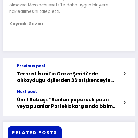
olmazsa Massachussets’te daha uygun bir yere
nakledilmesini talep etti.
Kaynak: Sözcü
Previous post
Terorist İsrail’in Gazze Şeridi’nde
alıkoyduğu kişilerden 36’sı işkenceyle
öldü
Next post
Ümit Subaşı: ”Bunları yaparsak puan
veya puanlar Portekiz karşısında bizim
olur”
RELATED POSTS