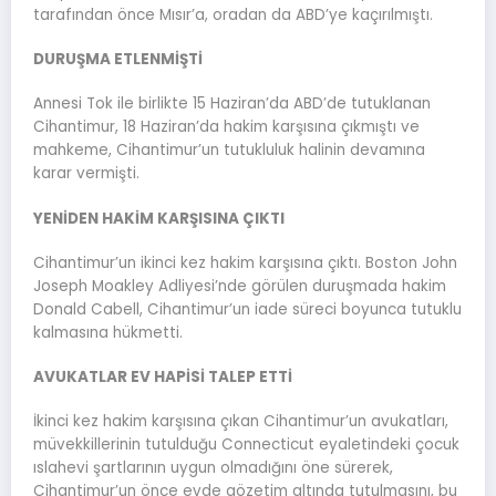
tarafından önce Mısır’a, oradan da ABD’ye kaçırılmıştı.
DURUŞMA ETLENMİŞTİ
Annesi Tok ile birlikte 15 Haziran’da ABD’de tutuklanan
Cihantimur, 18 Haziran’da hakim karşısına çıkmıştı ve
mahkeme, Cihantimur’un tutukluluk halinin devamına
karar vermişti.
YENİDEN HAKİM KARŞISINA ÇIKTI
Cihantimur’un ikinci kez hakim karşısına çıktı. Boston John
Joseph Moakley Adliyesi’nde görülen duruşmada hakim
Donald Cabell, Cihantimur’un iade süreci boyunca tutuklu
kalmasına hükmetti.
AVUKATLAR EV HAPİSİ TALEP ETTİ
İkinci kez hakim karşısına çıkan Cihantimur’un avukatları,
müvekkillerinin tutulduğu Connecticut eyaletindeki çocuk
ıslahevi şartlarının uygun olmadığını öne sürerek,
Cihantimur’un önce evde gözetim altında tutulmasını, bu