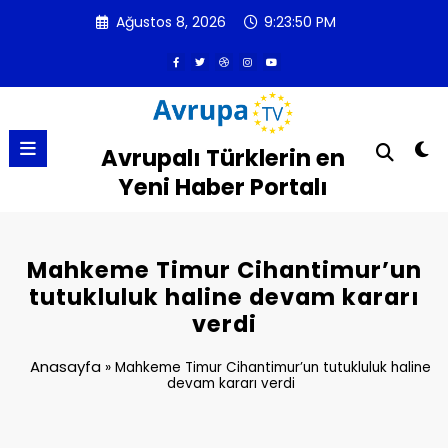
İçeriğe
Ağustos 8, 2026
9:23:50 PM
atla
Avrupalı Türklerin en
Yeni Haber Portalı
Mahkeme Timur Cihantimur’un
tutukluluk haline devam kararı
verdi
Anasayfa
»
Mahkeme Timur Cihantimur’un tutukluluk haline
devam kararı verdi